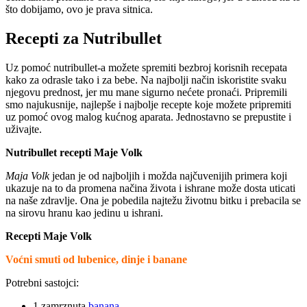
što dobijamo, ovo je prava sitnica.
Recepti za
Nutribullet
Uz pomoć nutribullet-a možete spremiti bezbroj korisnih recepata
kako za odrasle tako i za bebe. Na najbolji način iskoristite svaku
njegovu prednost, jer mu mane sigurno nećete pronaći. Pripremili
smo najukusnije, najlepše i najbolje recepte koje možete pripremiti
uz pomoć ovog malog kućnog aparata. Jednostavno se prepustite i
uživajte.
Nutribullet recepti Maje Volk
Maja Volk
jedan je od najboljih i možda najčuvenijih primera koji
ukazuje na to da promena načina života i ishrane može dosta uticati
na naše zdravlje. Ona je pobedila najtežu životnu bitku i prebacila se
na sirovu hranu kao jedinu u ishrani.
Recepti Maje Volk
Voćni smuti od lubenice, dinje i banane
Potrebni sastojci:
1 zamrznuta
banana