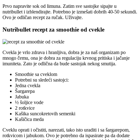
Prvo napravite sok od limuna. Zatim sve sastojke sipajte u
nutribullet i izblendirajte. Potrebno je izmešati dobrih 40-50 sekundi.
Ovo je odličan recept za ručak. Uživajte.
Nutribullet recept za smoothie od cvekle
Cvekla je vrlo zdrava i hranljiva, dobra je za naš organizam po
mnogo čemu, ona je dobra za regulaciju krvnog pritiska i jačanje
imuniteta. Zato je odlična da bude sastojak nekog smutija.
Smoothie sa cveklom
Potrebni su sledeći sastojci:
Jedna cvekla
Šargarepa
Jabuka
½ šoljice vode
2 rotkvice
Kašika suncokretovih semenki
Kašičica meda
Cveklu oprati i očistiti, narezati, tako isto uraditi i sa šargarepom,
rotkvicom i jabukom. Ovo je potrebno da ispasirate pa da dodate