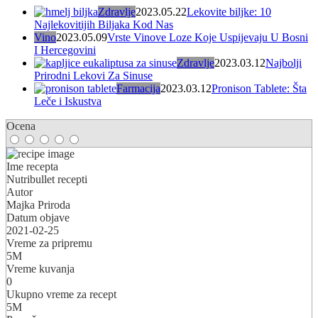
Zdravlje
2023.05.22
Lekovite biljke: 10
Najlekovitijih Biljaka Kod Nas
Vino
2023.05.09
Vrste Vinove Loze Koje Uspijevaju U Bosni
I Hercegovini
Zdravlje
2023.03.12
Najbolji
Prirodni Lekovi Za Sinuse
Farmacija
2023.03.12
Pronison Tablete: Šta
Leče i Iskustva
Ocena
Ime recepta
Nutribullet recepti
Autor
Majka Priroda
Datum objave
2021-02-25
Vreme za pripremu
5M
Vreme kuvanja
0
Ukupno vreme za recept
5M