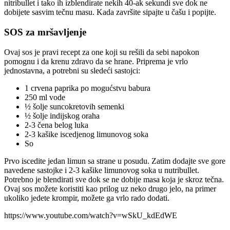
nitribullet i tako ih izblendirate nekih 40-ak sekundi sve dok ne
dobijete sasvim tečnu masu. Kada završite sipajte u čašu i popijte.
SOS za mršavljenje
Ovaj sos je pravi recept za one koji su rešili da sebi napokon
pomognu i da krenu zdravo da se hrane. Priprema je vrlo
jednostavna, a potrebni su sledeći sastojci:
1 crvena paprika po mogućstvu babura
250 ml vode
½ šolje suncokretovih semenki
½ šolje indijskog oraha
2-3 čena belog luka
2-3 kašike iscedjenog limunovog soka
So
Prvo iscedite jedan limun sa strane u posudu. Zatim dodajte sve gore
navedene sastojke i 2-3 kašike limunovog soka u nutribullet.
Potrebno je blendirati sve dok se ne dobije masa koja je skroz tečna.
Ovaj sos možete koristiti kao prilog uz neko drugo jelo, na primer
ukoliko jedete krompir, možete ga vrlo rado dodati.
https://www.youtube.com/watch?v=wSkU_kdEdWE