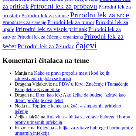
Prirodni lek za probavu
za pritisak
Prirodni lek za
Prirodni lek za srce
prostatu
Prirodni lek za sinuse
Prirodni lek za tumor
Prirodni lek za
Prirodni lek za starenje
Prirodni lek za visok pritisak
upale
Prirodni lek za
Prirodni lek za
zatvor
Prirodni lek za čišćenje organizma
čajevi
šećer
Prirodni lek za želudac
Komentari čitalaca na teme
Marija
na
Kako se pravi propolis mast i kod kojih
zdravstvenih tegoba se koristi
Dragana Vidaković
na
PDW u Krvi: Značenje i Tumačenje
Kompletne Krvne Slike
Dragan
na
Dren kao lek: Ako želite da budete “zdravi kao
dren” pročitajte ovaj tekst
Neda
na
Topljenje kamena u žuči – simptomi i prirodno
lečenje
Željka Jakšić
na
Rujevina – biljka za zdrave bubrege i borbu
protiv urinarnih infekcija
Kuzmic
na
Rujevina – biljka za zdrave bubrege i borbu protiv
urinarnih infekcija