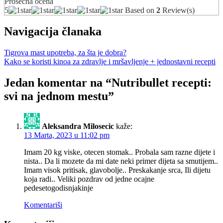
Prosečna ocena
5
Based on
2
Review(s)
Navigacija članaka
Tigrova mast upotreba, za šta je dobra?
Kako se koristi kinoa za zdravlje i mršavljenje + jednostavni recepti
Jedan komentar na “
Nutribullet recepti:
svi na jednom mestu
”
Aleksandra Milosecic
kaže:
13 Marta, 2023 u 11:02 pm
Imam 20 kg viske, otecen stomak.. Probala sam razne dijete i
nista.. Da li mozete da mi date neki primer dijeta sa smutijem..
Imam visok pritisak, glavobolje.. Preskakanje srca, Ili dijetu
koja radi.. Veliki pozdrav od jedne ocajne
pedesetogodisnjakinje
Komentariši