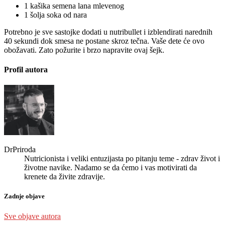
1 kašika semena lana mlevenog
1 šolja soka od nara
Potrebno je sve sastojke dodati u nutribullet i izblendirati narednih
40 sekundi dok smesa ne postane skroz tečna. Vaše dete će ovo
obožavati. Zato požurite i brzo napravite ovaj šejk.
Profil autora
DrPriroda
Nutricionista i veliki entuzijasta po pitanju teme - zdrav život i
životne navike. Nadamo se da ćemo i vas motivirati da
krenete da živite zdravije.
Zadnje objave
Sve objave autora