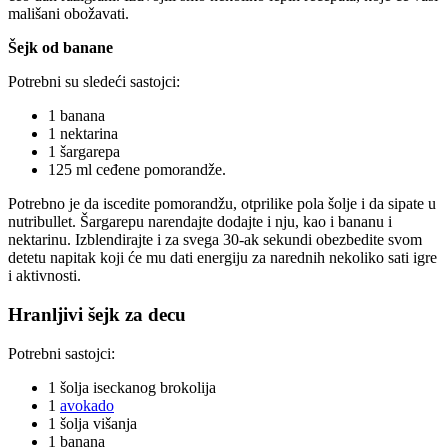
mališani obožavati.
Šejk od banane
Potrebni su sledeći sastojci:
1 banana
1 nektarina
1 šargarepa
125 ml ceđene pomorandže.
Potrebno je da iscedite pomorandžu, otprilike pola šolje i da sipate u
nutribullet. Šargarepu narendajte dodajte i nju, kao i bananu i
nektarinu. Izblendirajte i za svega 30-ak sekundi obezbedite svom
detetu napitak koji će mu dati energiju za narednih nekoliko sati igre
i aktivnosti.
Hranljivi šejk za decu
Potrebni sastojci:
1 šolja iseckanog brokolija
1
avokado
1 šolja višanja
1 banana