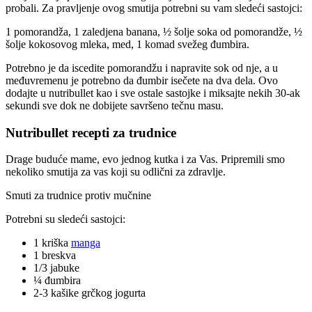
probali. Za pravljenje ovog smutija potrebni su vam sledeći sastojci:
1 pomorandža, 1 zaledjena banana, ½ šolje soka od pomorandže, ½
šolje kokosovog mleka, med, 1 komad svežeg đumbira.
Potrebno je da iscedite pomorandžu i napravite sok od nje, a u
međuvremenu je potrebno da đumbir isečete na dva dela. Ovo
dodajte u nutribullet kao i sve ostale sastojke i miksajte nekih 30-ak
sekundi sve dok ne dobijete savršeno tečnu masu.
Nutribullet recepti za trudnice
Drage buduće mame, evo jednog kutka i za Vas. Pripremili smo
nekoliko smutija za vas koji su odlični za zdravlje.
Smuti za trudnice protiv mučnine
Potrebni su sledeći sastojci:
1 kriška
manga
1 breskva
1/3 jabuke
¼ đumbira
2-3 kašike grčkog jogurta