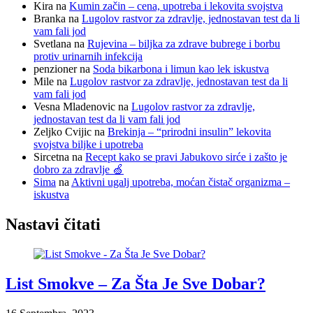
Kira
na
Kumin začin – cena, upotreba i lekovita svojstva
Branka
na
Lugolov rastvor za zdravlje, jednostavan test da li
vam fali jod
Svetlana
na
Rujevina – biljka za zdrave bubrege i borbu
protiv urinarnih infekcija
penzioner
na
Soda bikarbona i limun kao lek iskustva
Mile
na
Lugolov rastvor za zdravlje, jednostavan test da li
vam fali jod
Vesna Mladenovic
na
Lugolov rastvor za zdravlje,
jednostavan test da li vam fali jod
Zeljko Cvijic
na
Brekinja – “prirodni insulin” lekovita
svojstva biljke i upotreba
Sircetna
na
Recept kako se pravi Jabukovo sirće i zašto je
dobro za zdravlje 🍏
Sima
na
Aktivni ugalj upotreba, moćan čistač organizma –
iskustva
Nastavi čitati
List Smokve – Za Šta Je Sve Dobar?