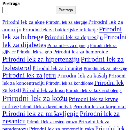
Pretraga
Pretraga
Prirodni lek za
Prirodni lek za akne
Prirodni lek za alergije
Prirodni
anemiju
Prirodni lek za bakterijske infekcije
lek za bubrege
Prirodni
Prirodni lek za depresiju
lek za dijabetes
Prirodni lek za dijareju
Prirodni lek za
Prirodni lek za hemoroide
gljivice
Prirodni lek za grlo
Prirodni lek za
Prirodni lek za hipertenziju
holesterol
Prirodni lek za imunitet
Prirodni lek za infekcije
Prirodni lek za jetru
Prirodni lek za kašalj
Prirodni
Prirodni lek
lek za koncentraciju
Prirodni lek za kondilome
za kosti
Prirodni lek za kosu
Prirodni lek za kožna obolenja
Prirodni lek za kožu
Prirodni lek za krvne
sudove
Prirodni lek za kurje oko
Prirodni lek za krvni pritisak
Prirodni lek za mršavljenje
Prirodni lek za
nesanicu
Prirodni lek za
Prirodni lek za osteoporozu
Prirodni lek
paradentozu
Prirodni lek za prevenciju raka