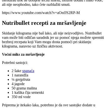
blendirati dok ne dobijete tečnu smesu, možete dodati i malo vode,
ali nije neophodno, tako ćete razblažiti smuti.
https://www.youtube.com/watch?v=aOnfJS2RP-M
Nutribullet recepti za mršavljenje
Skidanje kilograma nije baš lako, ali nije neizvodljivo. Nutribullet
vam može biti odličan saradnik jer uz pomoć njega možete spremiti
bezbroj recepata koji Vam mogu dosta pomoći pri skidanju
kilograma, naravno uz fizičku aktivnost.
Voćni miks za mršavljenje
Potrebni sastojci:
2 šake
spanaća
1 narandža
¼ grejpfruta
4 jagode
50 grama malina
1 kašika čija semenki
350 ml vode
Priprema je itekako laka, potrebno je da sve sastojke dodate u