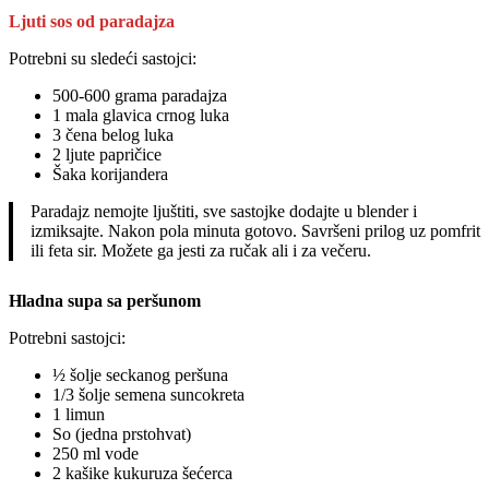
Ljuti sos od paradajza
Potrebni su sledeći sastojci:
500-600 grama paradajza
1 mala glavica crnog luka
3 čena belog luka
2 ljute papričice
Šaka korijandera
Paradajz nemojte ljuštiti, sve sastojke dodajte u blender i
izmiksajte. Nakon pola minuta gotovo. Savršeni prilog uz pomfrit
ili feta sir. Možete ga jesti za ručak ali i za večeru.
Hladna supa sa peršunom
Potrebni sastojci:
½ šolje seckanog peršuna
1/3 šolje semena suncokreta
1 limun
So (jedna prstohvat)
250 ml vode
2 kašike kukuruza šećerca