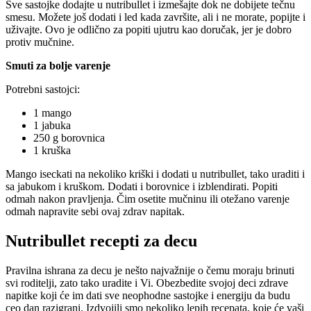
Sve sastojke dodajte u nutribullet i izmešajte dok ne dobijete tečnu
smesu. Možete još dodati i led kada završite, ali i ne morate, popijte i
uživajte. Ovo je odlično za popiti ujutru kao doručak, jer je dobro
protiv mučnine.
Smuti za bolje varenje
Potrebni sastojci:
1 mango
1 jabuka
250 g borovnica
1 kruška
Mango iseckati na nekoliko kriški i dodati u nutribullet, tako uraditi i
sa jabukom i kruškom. Dodati i borovnice i izblendirati. Popiti
odmah nakon pravljenja. Čim osetite mučninu ili otežano varenje
odmah napravite sebi ovaj zdrav napitak.
Nutribullet recepti za decu
Pravilna ishrana za decu je nešto najvažnije o čemu moraju brinuti
svi roditelji, zato tako uradite i Vi. Obezbedite svojoj deci zdrave
napitke koji će im dati sve neophodne sastojke i energiju da budu
ceo dan razigrani. Izdvojili smo nekoliko lepih recepata, koje će vaši