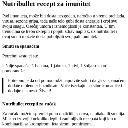
Nutribullet recept za imunitet
Pad imuniteta, može biti dosta nezgodan, naročito u vreme prehlada,
virusa, sezone gripa, tada naše telo gubi dosta energije i crpi svu
svoju snagu. Osećaj umora i iznemoglosti je konstantan. U tim
trenucima se treba okrepiti i popiti zdrav napitak, uz nutribullet i
ovaj smuti možete dosta poboljšati svoj pali imunitet.
Smuti sa spanaćem
Potrebni sastojci su:
2 šolje spanaća, 1 banana, 1 jabuka, 1 kivi, 1 šolja soka od
pomorandže
Potrebno je da od pomorandži napravite sok, i da ga sa spanaćem
dodate u blender i izmiksate. Voće iseckajte na sitne komadiće i
dodajte u smesu. Živeli!
Nutribullet recepti za ručak
Za ručak možete spremiti puno različitih sosova, napitaka ili smutija.
Mi smo izdvojili nekoliko lepih i zanimljivih recepata koji idu u
kombinaciji sa krompirom, feta sirom, pomfritom…