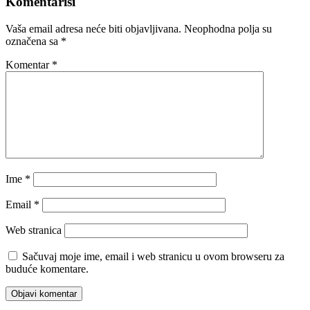
Komentariši
Vaša email adresa neće biti objavljivana.
Neophodna polja su
označena sa
*
Komentar
*
Ime
*
Email
*
Web stranica
Sačuvaj moje ime, email i web stranicu u ovom browseru za
buduće komentare.