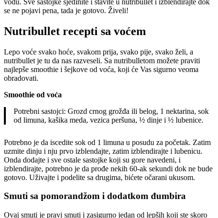
vodu. Sve sastojke sjedinite i stavite u nutribullet i izblendirajte dok
se ne pojavi pena, tada je gotovo. Živeli!
Nutribullet recepti sa voće
m
Lepo voće svako hoće, svakom prija, svako pije, svako želi, a
nutribullet je tu da nas razveseli. Sa nutribulletom možete praviti
najlepše smoothie i šejkove od voća, koji će Vas sigurno veoma
obradovati.
Smoothie od voća
Potrebni sastojci: Grozd crnog grožđa ili belog, 1 nektarina, sok
od limuna, kašika meda, vezica peršuna, ½ dinje i ½ lubenice.
Potrebno je da iscedite sok od 1 limuna u posudu za početak. Zatim
uzmite dinju i nju prvo izblendajte, zatim izblendirajte i lubenicu.
Onda dodajte i sve ostale sastojke koji su gore navedeni, i
izblendirajte, potrebno je da prođe nekih 60-ak sekundi dok ne bude
gotovo. Uživajte i podelite sa drugima, bićete očarani ukusom.
Smuti sa pomorandžom i dodatkom đumbira
Ovaj smuti je pravi smuti i zasigurno jedan od lepših koji ste skoro