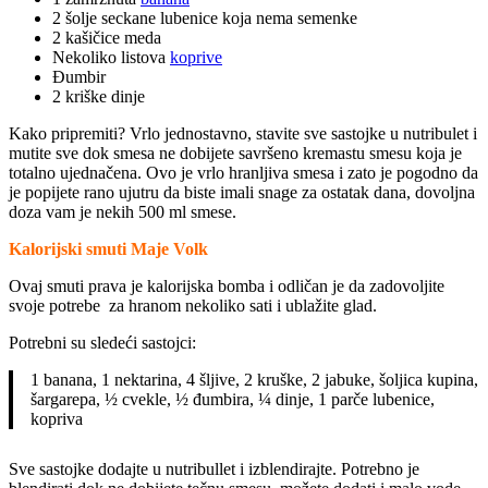
2 šolje seckane lubenice koja nema semenke
2 kašičice meda
Nekoliko listova
koprive
Đumbir
2 kriške dinje
Kako pripremiti? Vrlo jednostavno, stavite sve sastojke u nutribulet i
mutite sve dok smesa ne dobijete savršeno kremastu smesu koja je
totalno ujednačena. Ovo je vrlo hranljiva smesa i zato je pogodno da
je popijete rano ujutru da biste imali snage za ostatak dana, dovoljna
doza vam je nekih 500 ml smese.
Kalorijski smuti Maje Volk
Ovaj smuti prava je kalorijska bomba i odličan je da zadovoljite
svoje potrebe za hranom nekoliko sati i ublažite glad.
Potrebni su sledeći sastojci:
1 banana, 1 nektarina, 4 šljive, 2 kruške, 2 jabuke, šoljica kupina,
šargarepa, ½ cvekle, ½ đumbira, ¼ dinje, 1 parče lubenice,
kopriva
Sve sastojke dodajte u nutribullet i izblendirajte. Potrebno je