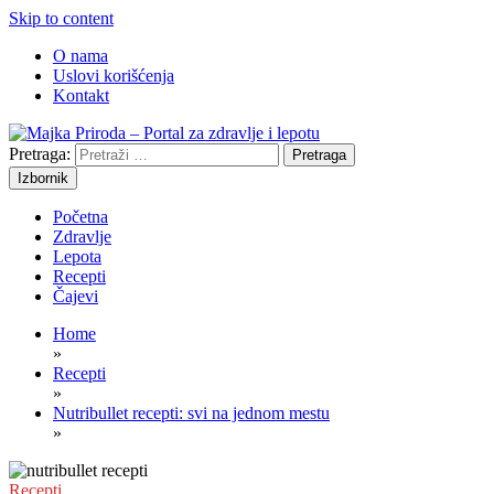
Skip to content
O nama
Uslovi korišćenja
Kontakt
Pretraga:
Prirodni recepti za vaše zdravlje
Majka Priroda – Portal za zdravlje i
Izbornik
lepotu
Početna
Zdravlje
Lepota
Recepti
Čajevi
Home
»
Recepti
»
Nutribullet recepti: svi na jednom mestu
»
Recepti