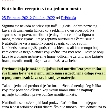
Nutribullet recepti: svi na jednom mestu
25 Februara, 2021
2 Oktobra, 2022
od
DrPriroda
Sigurno ste nekada na televiziju uočili i gledali dobro poznatog
kuvara ili znamenitu ličnost koja reklamira ovaj proizvod. Pa
sigurno ste u pravu, nutribullet je dugo bio centralna figura na
mnogim televizijama. Šta je zapravo nutribullet i čemu služi?
Nutribullet je vrsta malog kućnog aparata koji po svojim
karakteristikama najviše podseća na blender, ali ima mnogo boljih
karakteristika nego blender koji većina ima kod sebe. Dosta je bolji
kada je u pitanju usitnjavanje hrane, odličan je za pripremu kašaste
hrane, raznih smutija, šejkova ali i kašica za bebe.
Prednost koja je možda i ključna kod nutribulleta jeste to što
sva hrana koja je u njemu izmiksana i izdrobljena ostaje sveža i
u potpunosti zadržava sve hranljive materije.
Takođe jedna od prednosti je što ima nožiće od nerđajućeg čelika
koje nije potrebno oštriti a koji svaku hranu sitne na najfinije i
najtanje komadiće i prave odlične smutije ili kaše.
Nutribullet se može kupiti kod proizvođača delimano, i njegova
cena iznosi približno 8000 dinara, što nije mnogo, jer u odnosu na to