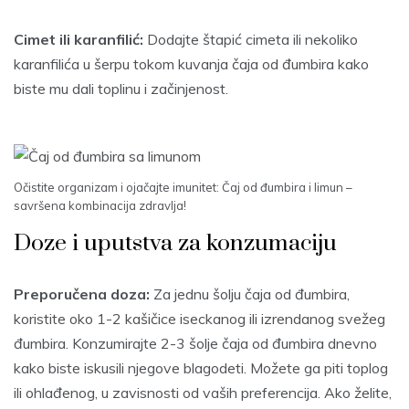
Cimet ili karanfilić:
Dodajte štapić cimeta ili nekoliko
karanfilića u šerpu tokom kuvanja čaja od đumbira kako
biste mu dali toplinu i začinjenost.
Očistite organizam i ojačajte imunitet: Čaj od đumbira i limun –
savršena kombinacija zdravlja!
Doze i uputstva za konzumaciju
Preporučena doza:
Za jednu šolju čaja od đumbira,
koristite oko 1-2 kašičice iseckanog ili izrendanog svežeg
đumbira. Konzumirajte 2-3 šolje čaja od đumbira dnevno
kako biste iskusili njegove blagodeti. Možete ga piti toplog
ili ohlađenog, u zavisnosti od vaših preferencija. Ako želite,