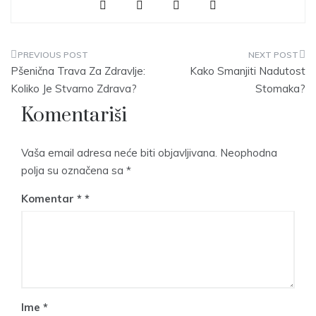
Navigacija
Pšenična Trava Za Zdravlje:
Kako Smanjiti Nadutost
članaka
Koliko Je Stvarno Zdrava?
Stomaka?
Komentariši
Vaša email adresa neće biti objavljivana.
Neophodna
polja su označena sa
*
Komentar
*
Ime
*