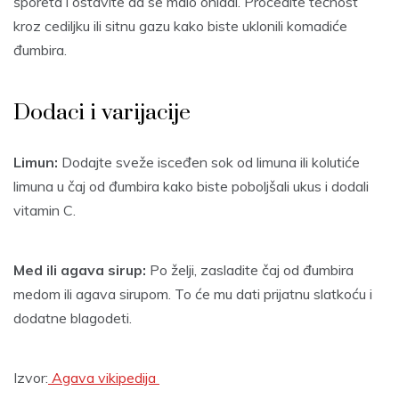
šporeta i ostavite da se malo ohladi. Procedite tečnost
kroz cediljku ili sitnu gazu kako biste uklonili komadiće
đumbira.
Dodaci i varijacije
Limun:
Dodajte sveže isceđen sok od limuna ili kolutiće
limuna u čaj od đumbira kako biste poboljšali ukus i dodali
vitamin C.
Med ili agava sirup:
Po želji, zasladite čaj od đumbira
medom ili agava sirupom. To će mu dati prijatnu slatkoću i
dodatne blagodeti.
Izvor:
Agava vikipedija