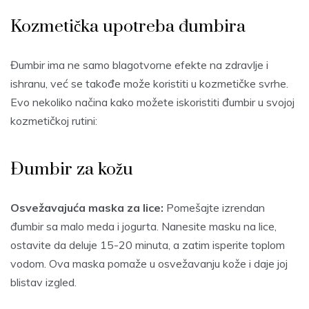
Kozmetička upotreba đumbira
Đumbir ima ne samo blagotvorne efekte na zdravlje i
ishranu, već se takođe može koristiti u kozmetičke svrhe.
Evo nekoliko načina kako možete iskoristiti đumbir u svojoj
kozmetičkoj rutini:
Đumbir za kožu
Osvežavajuća maska za lice:
Pomešajte izrendan
đumbir sa malo meda i jogurta. Nanesite masku na lice,
ostavite da deluje 15-20 minuta, a zatim isperite toplom
vodom. Ova maska pomaže u osvežavanju kože i daje joj
blistav izgled.