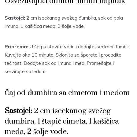
Osvežavajući đumbir-limun napitak
Sastojci:
2 cm iseckanog svežeg đumbira, sok od pola
limuna, 1 kašičica meda, 2 šolje vode.
Priprema:
U šerpu stavite vodu i dodajte iseckani đumbir.
Kuvajte oko 10 minuta. Sklonite sa šporeta i procedite
tečnost. Dodajte sok od limuna i med. Promešajte i
servirajte sa ledom.
Čaj od đumbira
sa cimetom i medom
Sastojci:
2 cm iseckanog svežeg
đumbira, 1 štapić cimeta, 1 kašičica
meda, 2 šolje vode.