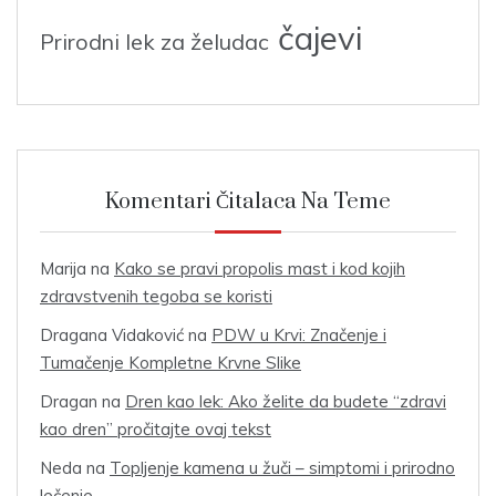
čajevi
Prirodni lek za želudac
Komentari Čitalaca Na Teme
Marija
na
Kako se pravi propolis mast i kod kojih
zdravstvenih tegoba se koristi
Dragana Vidaković
na
PDW u Krvi: Značenje i
Tumačenje Kompletne Krvne Slike
Dragan
na
Dren kao lek: Ako želite da budete “zdravi
kao dren” pročitajte ovaj tekst
Neda
na
Topljenje kamena u žuči – simptomi i prirodno
lečenje