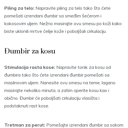
Piling za telo:
Napravite piling za telo tako što ćete
pomešati izrendani đumbir sa smeđim šećerom i
kokosovim uljem. Nežno masirajte ovu smesu po koži kako
biste uklonili mrtve ćelije kože i poboljšali cirkulaciju.
Đumbir za kosu
Stimulacija rasta kose:
Napravite tonik za kosu od
đumbira tako što ćete izrendani đumbir pomešati sa
maslinovim uljem. Nanesite ovu smesu na teme, lagano
masirajte nekoliko minuta, a zatim operite kosu kao i
obično. Đumbir će poboljšati cirkulaciju vlasišta i
podstaknuti rast kose.
Tretman za perut:
Pomešajte izrendani đumbir sa sokom