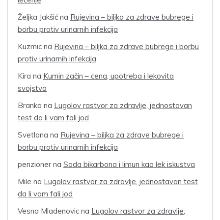
Željka Jakšić
na
Rujevina – biljka za zdrave bubrege i
borbu protiv urinarnih infekcija
Kuzmic
na
Rujevina – biljka za zdrave bubrege i borbu
protiv urinarnih infekcija
Kira
na
Kumin začin – cena, upotreba i lekovita
svojstva
Branka
na
Lugolov rastvor za zdravlje, jednostavan
test da li vam fali jod
Svetlana
na
Rujevina – biljka za zdrave bubrege i
borbu protiv urinarnih infekcija
penzioner
na
Soda bikarbona i limun kao lek iskustva
Mile
na
Lugolov rastvor za zdravlje, jednostavan test
da li vam fali jod
Vesna Mladenovic
na
Lugolov rastvor za zdravlje,