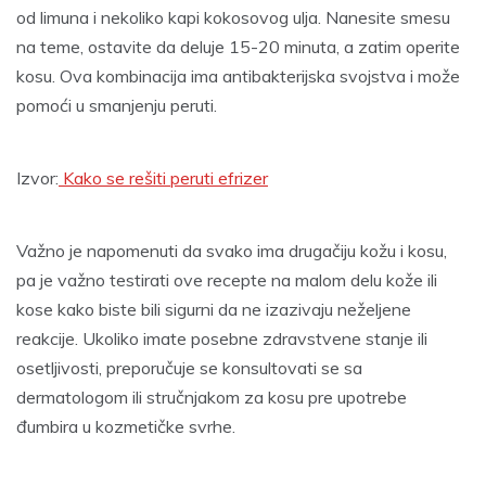
od limuna i nekoliko kapi kokosovog ulja. Nanesite smesu
na teme, ostavite da deluje 15-20 minuta, a zatim operite
kosu. Ova kombinacija ima antibakterijska svojstva i može
pomoći u smanjenju peruti.
Izvor:
Kako se rešiti peruti efrizer
Važno je napomenuti da svako ima drugačiju kožu i kosu,
pa je važno testirati ove recepte na malom delu kože ili
kose kako biste bili sigurni da ne izazivaju neželjene
reakcije. Ukoliko imate posebne zdravstvene stanje ili
osetljivosti, preporučuje se konsultovati se sa
dermatologom ili stručnjakom za kosu pre upotrebe
đumbira u kozmetičke svrhe.