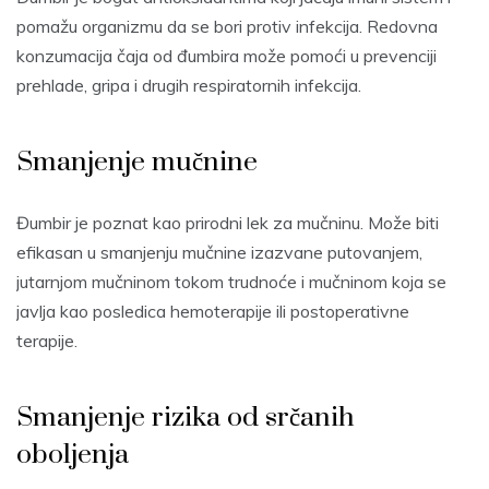
pomažu organizmu da se bori protiv infekcija. Redovna
konzumacija čaja od đumbira može pomoći u prevenciji
prehlade, gripa i drugih respiratornih infekcija.
Smanjenje mučnine
Đumbir je poznat kao prirodni lek za mučninu. Može biti
efikasan u smanjenju mučnine izazvane putovanjem,
jutarnjom mučninom tokom trudnoće i mučninom koja se
javlja kao posledica hemoterapije ili postoperativne
terapije.
Smanjenje rizika od srčanih
oboljenja