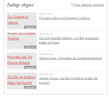
Zadnje objave
Sve objave autora
2023.11.01
Prirodni Lekovi Za Zujanje U Ušima
Zdravlje
2023.10.16
Čaj Od Peteljki Trešnje – Za Šta Je Dobar I
Kako Se Pravi
Zdravlje
2023.09.20
Vrbina Kora – Prirodni Lek Za Razne Bolesti
Zdravlje
2023.09.18
Verem Trava – Za Šta Je Dobra I Kako Se
Koristi?
Zdravlje