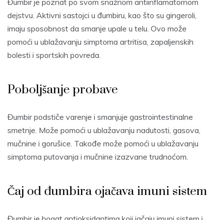
Đumbir je poznat po svom snažnom antiinflamatornom
dejstvu. Aktivni sastojci u đumbiru, kao što su gingeroli,
imaju sposobnost da smanje upale u telu. Ovo može
pomoći u ublažavanju simptoma artritisa, zapaljenskih
bolesti i sportskih povreda.
Poboljšanje probave
Đumbir podstiče varenje i smanjuje gastrointestinalne
smetnje. Može pomoći u ublažavanju nadutosti, gasova,
mučnine i gorušice. Takođe može pomoći u ublažavanju
simptoma putovanja i mučnine izazvane trudnoćom.
Čaj od đumbira ojačava imuni sistem
Đumbir je bogat antioksidantima koji jačaju imuni sistem i