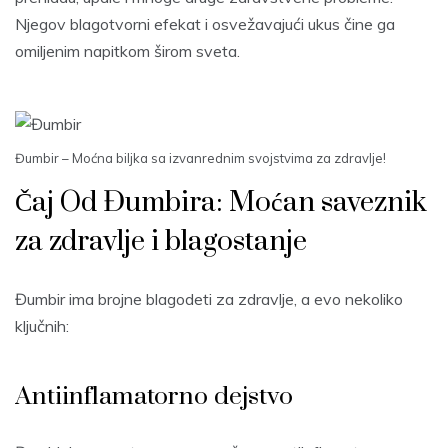
Njegov blagotvorni efekat i osvežavajući ukus čine ga
omiljenim napitkom širom sveta.
Đumbir – Moćna biljka sa izvanrednim svojstvima za zdravlje!
Čaj Od Đumbira: Moćan saveznik
za zdravlje i blagostanje
Đumbir ima brojne blagodeti za zdravlje, a evo nekoliko
ključnih:
Antiinflamatorno dejstvo