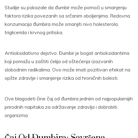
Studije su pokazale da đumbir može pomoći u smanjenju
faktora rizika povezanih sa srčanim oboljenjima. Redovna
konzumacija đumbira može smanjiti nivo holesterola,
triglicerida i krvnog pritiska.
Antioksidativno dejstvo: Đumbir je bogat antioksidantima
koji pomažu u zaštiti ćelija od oštećenja izazvanih
slobodnim radikalima. Ovo može imati pozitivan efekat na
opšte zdravlje i smanjenje rizika od hroničnih bolesti.
Ove blagodeti čine čaj od đumbira jednim od najpopularnijih
prirodnih napitaka za održavanje zdravlja i dobrobiti
organizma.
Čaj Od Đumbira: Savršena