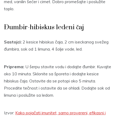
med, vanilin šećer i cimet. Dobro promešajte i poslužite
toplo.
Đumbir-hibiskus ledeni čaj
Sastojci:
2 kesice hibiskus čaja, 2 cm iseckanog svežeg
đumbira, sok od 1 limuna, 4 šolje vode, led.
Priprema:
U šerpu stavite vodu i dodajte đumbir. Kuvajte
oko 10 minuta. Sklonite sa šporeta i dodajte kesice
hibiskus čaja. Ostavite da se potopi oko 5 minuta.
Procedite tečnost i ostavite da se ohladi. Dodajte sok od
limuna i poslužite sa ledom.
Izvor:
Kako pojačati imunitet, samo provereni, efikasni i