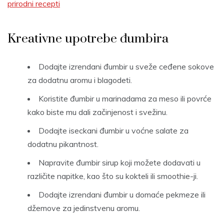
prirodni recepti
Kreativne upotrebe đumbira
Dodajte izrendani đumbir u sveže ceđene sokove
za dodatnu aromu i blagodeti.
Koristite đumbir u marinadama za meso ili povrće
kako biste mu dali začinjenost i svežinu.
Dodajte iseckani đumbir u voćne salate za
dodatnu pikantnost.
Napravite đumbir sirup koji možete dodavati u
različite napitke, kao što su kokteli ili smoothie-ji.
Dodajte izrendani đumbir u domaće pekmeze ili
džemove za jedinstvenu aromu.