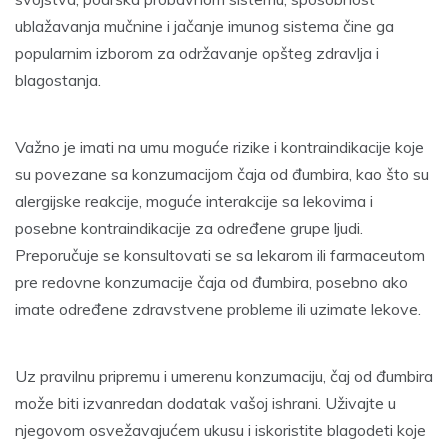
ublažavanja mučnine i jačanje imunog sistema čine ga
popularnim izborom za održavanje opšteg zdravlja i
blagostanja.
Važno je imati na umu moguće rizike i kontraindikacije koje
su povezane sa konzumacijom čaja od đumbira, kao što su
alergijske reakcije, moguće interakcije sa lekovima i
posebne kontraindikacije za određene grupe ljudi.
Preporučuje se konsultovati se sa lekarom ili farmaceutom
pre redovne konzumacije čaja od đumbira, posebno ako
imate određene zdravstvene probleme ili uzimate lekove.
Uz pravilnu pripremu i umerenu konzumaciju, čaj od đumbira
može biti izvanredan dodatak vašoj ishrani. Uživajte u
njegovom osvežavajućem ukusu i iskoristite blagodeti koje