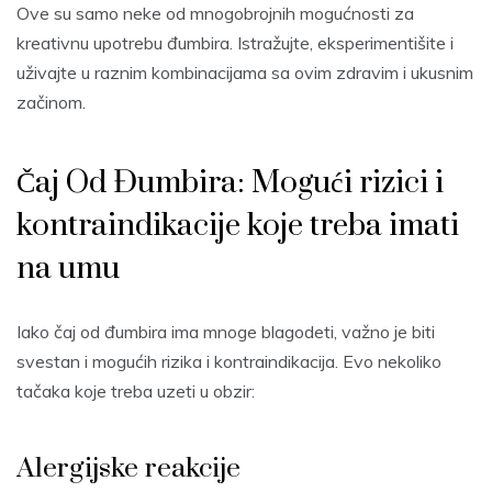
Ove su samo neke od mnogobrojnih mogućnosti za
kreativnu upotrebu đumbira. Istražujte, eksperimentišite i
uživajte u raznim kombinacijama sa ovim zdravim i ukusnim
začinom.
Čaj Od Đumbira: Mogući rizici i
kontraindikacije koje treba imati
na umu
Iako čaj od đumbira ima mnoge blagodeti, važno je biti
svestan i mogućih rizika i kontraindikacija. Evo nekoliko
tačaka koje treba uzeti u obzir:
Alergijske reakcije