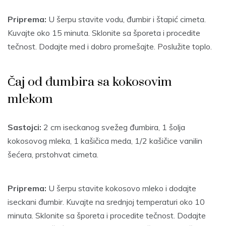
Priprema:
U šerpu stavite vodu, đumbir i štapić cimeta.
Kuvajte oko 15 minuta. Sklonite sa šporeta i procedite
tečnost. Dodajte med i dobro promešajte. Poslužite toplo.
Čaj od đumbira sa kokosovim
mlekom
Sastojci:
2 cm iseckanog svežeg đumbira, 1 šolja
kokosovog mleka, 1 kašičica meda, 1/2 kašičice vanilin
šećera, prstohvat cimeta.
Priprema:
U šerpu stavite kokosovo mleko i dodajte
iseckani đumbir. Kuvajte na srednjoj temperaturi oko 10
minuta. Sklonite sa šporeta i procedite tečnost. Dodajte