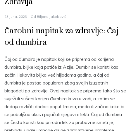
Zdravlja
23 Juna, 2023
Od
Biljana Jakobović
Čarobni napitak za zdravlje: Čaj
od đumbira
Čaj od đumbira je napitak koji se priprema od korijena
đumbira, biljke koja potiče iz Azije. Đumbir se koristi kao
začin i lekovita biljka već hiljadama godina, a čaj od
đumbira je postao popularan zbog svojih izuzetnih
blagodeti po zdravlje. Ovaj napitak se priprema tako što se
svježi ili sušeni korijen đumbira kuva u vodi, a zatim se
dodaju različiti dodaci poput limuna, meda ili začina kako bi
se poboljšao ukus i pojačali njegovi efekti. Čaj od đumbira
se često koristi kao prirodni lek za probavne smetnje,
prehladu, upale i mnoge druge zdravstvene probleme.