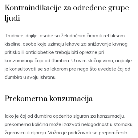
Kontraindikacije za određene grupe
ljudi
Trudnice, dojilje, osobe sa želudačnim čirom ili refluksom
kiseline, osobe koje uzimaju lekove za snižavanje krvnog
pritiska ili antidiabetike trebaju biti oprezne pri
konzumiranju čaja od đumbira. U ovim slučajevima, najbolje
je konsultovati se sa lekarom pre nego što uvedete čaj od
đumbira u svoju ishranu.
Prekomerna konzumacija
Iako je čaj od đumbira općenito siguran za konzumaciju,
prekomerna količina može izazvati nelagodnost u stomaku,
žgaravicu ili dijareju. Važno je pridržavati se preporučenih