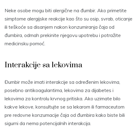
Neke osobe mogu biti alergične na đumbir. Ako primetite
simptome alergijske reakcije kao što su osip, svrab, oticanje
ili teškoće sa disanjem nakon konzumiranja čaja od
đumbira, odmah prekinite njegovu upotrebu i potražite
medicinsku pomoć.
Interakcije sa lekovima
Đumbir može imati interakcije sa određenim lekovima,
posebno antikoagulantima, lekovima za dijabetes i
lekovima za kontrolu krvnog pritiska. Ako uzimate bilo
kakve lekove, konsultujte se sa lekarom ili farmaceutom
pre redovne konzumacije čaja od đumbira kako biste bili
sigurni da nema potencijalnih interakcija.