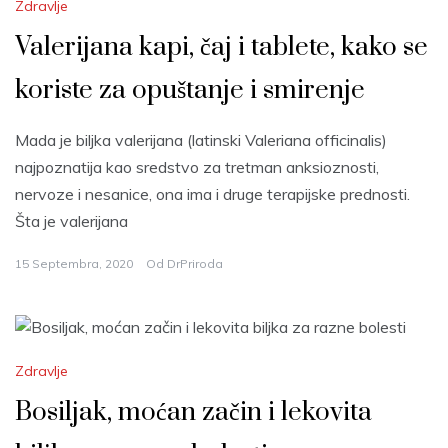
Zdravlje
Valerijana kapi, čaj i tablete, kako se
koriste za opuštanje i smirenje
Mada je biljka valerijana (latinski Valeriana officinalis)
najpoznatija kao sredstvo za tretman anksioznosti,
nervoze i nesanice, ona ima i druge terapijske prednosti.
Šta je valerijana
15 Septembra, 2020
Od
DrPriroda
Zdravlje
Bosiljak, moćan začin i lekovita