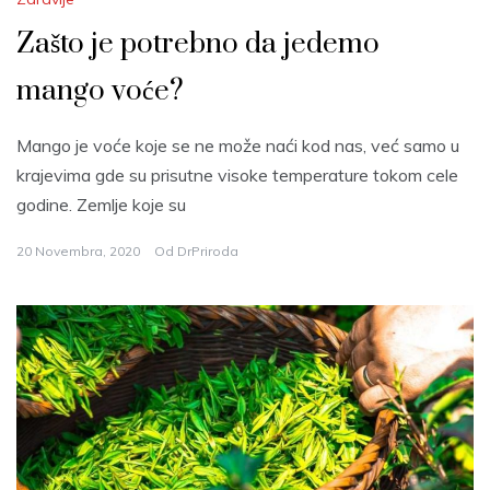
Zašto je potrebno da jedemo
mango voće?
Mango je voće koje se ne može naći kod nas, već samo u
krajevima gde su prisutne visoke temperature tokom cele
godine. Zemlje koje su
20 Novembra, 2020
Od
DrPriroda