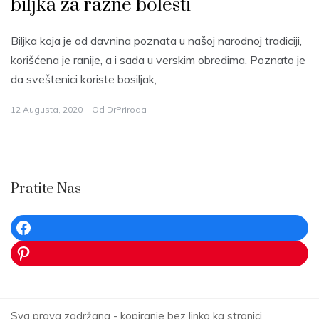
biljka za razne bolesti
Biljka koja je od davnina poznata u našoj narodnoj tradiciji,
korišćena je ranije, a i sada u verskim obredima. Poznato je
da sveštenici koriste bosiljak,
12 Augusta, 2020
Od
DrPriroda
Pratite Nas
Facebook
Pinterest
Sva prava zadržana - kopiranje bez linka ka stranici