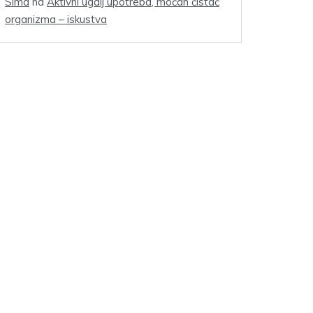
Sima
na
Aktivni ugalj upotreba, moćan čistač
organizma – iskustva