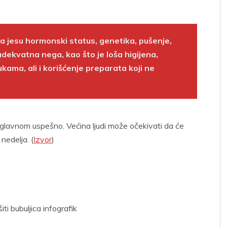
a jesu hormonski status, genetika, pušenje,
adekvatna nega, kao što je loša higijena,
kama, ali i korišćenje preparata koji ne
uglavnom uspešno. Većina ljudi može očekivati da će
nedelja. (
Izvor
)