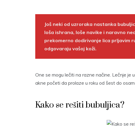
Još neki od uzroraka nastanka bubuljic
loša ishrana, loše navike i naravno ne
prekomerno dodirivanje lica prljavim ru
odgovaraju vašoj koži.
One se mogu lečiti na razne načine. Lečnje je 
akne početi da prolaze u roku od šest do osam 
Kako se rešiti bubuljica?