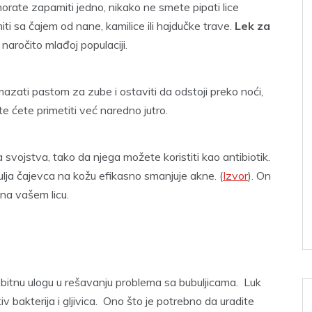
orate zapamiti jedno, nikako ne smete pipati lice
iti sa čajem od nane, kamilice ili hajdučke trave.
Lek za
naročito mlađoj populaciji.
mazati pastom za zube i ostaviti da odstoji preko noći,
e ćete primetiti već naredno jutro.
 svojstva, tako da njega možete koristiti kao antibiotik.
lja čajevca na kožu efikasno smanjuje akne. (
Izvor
). On
 na vašem licu.
itnu ulogu u rešavanju problema sa bubuljicama. Luk
tiv bakterija i gljivica. Ono što je potrebno da uradite