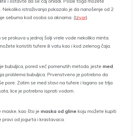
te i ostavte da se čaj ohladi. Posle toga možete
lice. Nekoliko istraživanja pokazalo je da nanošenje od 2
nje sebuma kod osoba sa aknama. (
Izvor
).
a se prokuva u jednoj šolji vrele vode nekoliko minta.
ete koristiti tufere ili vatu kao i kod zelenog čaja.
nje bubuljica, pored već pomenutih metoda, jeste
med
.
anja problema bubuljica. Prvenstveno je potrebno da
še pore. Zatim se med stavi na tufere i lagano se trlja
ata, lice je potrebno isprati vodom.
ne maske, kao što je
maska od gline
koju možete kupiti
 pravi od jogurta i krastavaca.