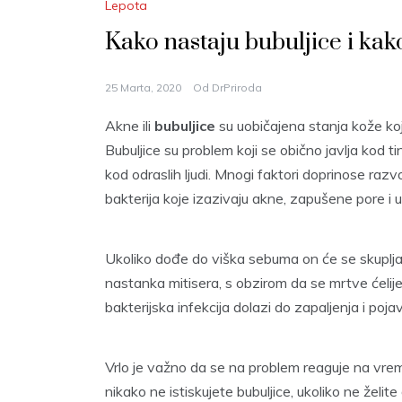
Lepota
Kako nastaju bubuljice i kako 
25 Marta, 2020
Od
DrPriroda
Akne ili
bubuljice
su uobičajena stanja kože ko
Bubuljice su problem koji se obično javlja kod ti
kod odraslih ljudi. Mnogi faktori doprinose razvo
bakterija koje izazivaju akne, zapušene pore i u
Ukoliko dođe do viška sebuma on će se skupljat
nastanka mitisera, s obzirom da se mrtve ćelije 
bakterijska infekcija dolazi do zapaljenja i poja
Vrlo je važno da se na problem reaguje na vrem
nikako ne istiskujete bubuljice, ukoliko ne želit