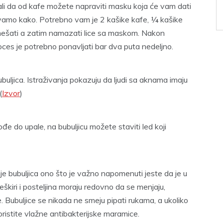
ali da od kafe možete napraviti masku koja će vam dati
rivamo kako. Potrebno vam je 2 kašike kafe, ¼ kašike
mešati a zatim namazati lice sa maskom. Nakon
oces je potrebno ponavljati bar dva puta nedeljno.
ubuljica. Istraživanja pokazuju da ljudi sa aknama imaju
(
Izvor
)
đe do upale, na bubuljicu možete staviti led koji
e bubuljica ono što je važno napomenuti jeste da je u
Peškiri i posteljina moraju redovno da se menjaju,
e. Bubuljice se nikada ne smeju pipati rukama, a ukoliko
koristite vlažne antibakterijske maramice.