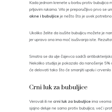
Kada jednom krenete u borbu protiv bubuljica m
prljavim rukama. Vrlo je preporučljivo prvo se um
akne i bubuljice
je nešto što je uvek potrebno 
Ukoliko želite da isušite bubuljicu možete je na
jer upravo ona ima moć isušivanja iste. Rezultat
Smatra se da ulje čajevca sadrži antibakterijska
Nekoliko studija je pokazalo da nanošenje 5% u
će delovati tako što će smanjiti upalu i crvenilo
Crni luk za bubuljice
Verovali ili ne
crni luk za bubuljice
ima veoma b
sjajno deluje ne samo protiv bubuljica, već i pro