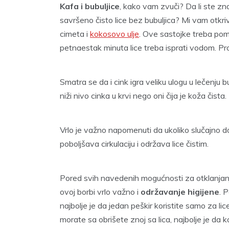
Kafa i bubuljice
, kako vam zvuči? Da li ste zn
savršeno čisto lice bez bubuljica? Mi vam otk
cimeta i
kokosovo ulje
. Ove sastojke treba po
petnaestak minuta lice treba isprati vodom. Pr
Smatra se da i cink igra veliku ulogu u lečenju b
niži nivo cinka u krvi nego oni čija je koža čista. 
Vrlo je važno napomenuti da ukoliko slučajno do
poboljšava cirkulaciju i održava lice čistim.
Pored svih navedenih mogućnosti za otklanjanj
ovoj borbi vrlo važno i
održavanje higijene
. 
najbolje je da jedan peškir koristite samo za lic
morate sa obrišete znoj sa lica, najbolje je da 