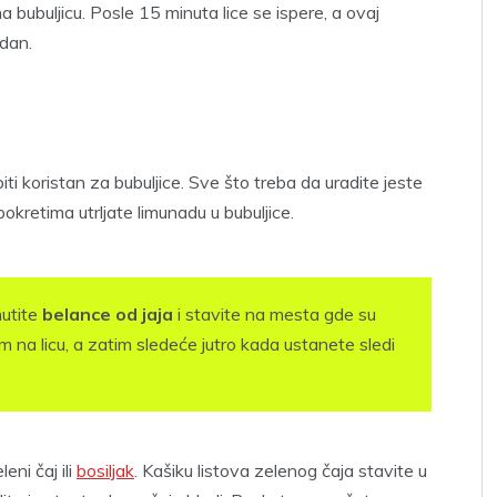
na bubuljicu. Posle 15 minuta lice se ispere, a ovaj
 dan.
i koristan za bubuljice. Sve što treba da uradite jeste
okretima utrljate limunadu u bubuljice.
mutite
belance od jaja
i stavite na mesta gde su
em na licu, a zatim sledeće jutro kada ustanete sledi
eni čaj ili
bosiljak
. Kašiku listova zelenog čaja stavite u