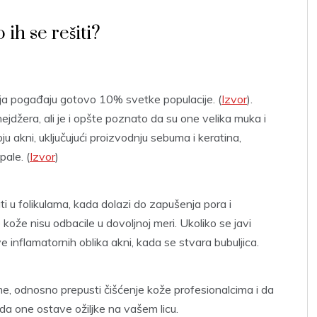
ih se rešiti?
ja pogađaju gotovo 10% svetke populacije. (
Izvor
).
nejdžera, ali je i opšte poznato da su one velika muka i
ju akni, uključujući proizvodnju sebuma i keratina,
pale. (
Izvor
)
i u folikulama, kada dolazi do zapušenja pora i
kože nisu odbacile u dovoljnoj meri. Ukoliko se javi
ve inflamatornih oblika akni, kada se stvara bubuljica.
e, odnosno prepusti čišćenje kože profesionalcima i da
e da one ostave ožiljke na vašem licu.