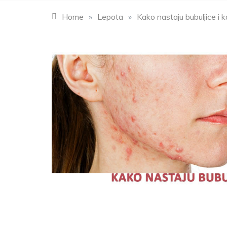
Home
»
Lepota
»
Kako nastaju bubuljice i k