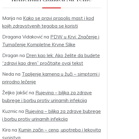
Marija
na
Kako se pravi propolis mast i kod
kojih zdravstvenih tegoba se koristi
Dragana Vidaković
na
PDW u Krvi: Značenje i
Tumačenje Kompletne Krvne Slike
Dragan
na
Dren kao lek: Ako želite da budete
“zdravi kao dren” pročitajte ovaj tekst
Neda
na
Topljenje kamena u žuči – simptomi i
prirodno lečenje
Željka Jakšić
na
Rujevina – biljka za zdrave
bubrege i borbu protiv urinarnih infekcija
Kuzmic
na
Rujevina – biljka za zdrave bubrege
i borbu protiv urinarnih infekcija
Kira
na
Kumin začin – cena, upotreba i lekovita
svojstva