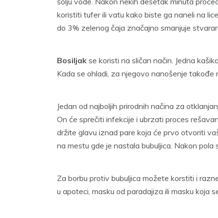
šolju vode. Nakon nekih desetak minuta procedi
koristiti tufer ili vatu kako biste ga naneli na 
do 3% zelenog čaja značajno smanjuje stvara
Bosiljak
se koristi na sličan način. Jedna kašik
Kada se ohladi, za njegovo nanošenje takođe mož
Jedan od najboljih prirodnih načina za otklanja
On će sprečiti infekcije i ubrzati proces rešav
držite glavu iznad pare koja će prvo otvoriti va
na mestu gde je nastala bubuljica. Nakon pola s
Za borbu protiv bubuljica možete korstiti i raz
u apoteci, masku od paradajiza ili masku koja se