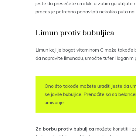
jeste da presečete crni luk, a zatim ga utrljate 
proces je potrebno ponavljati nekoliko puta na
Limun protiv bubuljica
Limun koji je bogat vitaminom C može takođe bit
da napravite limunadu, umočite tufer i laganim p
Ono što takođe možete uraditi jeste da u
se javile bubuljice. Prenoćite sa sa belanc
umivanje.
Za borbu protiv bubuljica
možete koristiti i zel