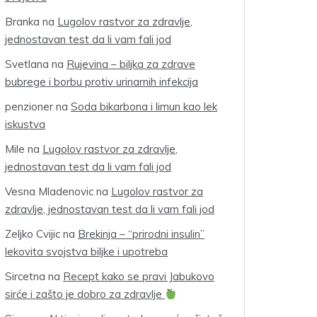
Branka
na
Lugolov rastvor za zdravlje,
jednostavan test da li vam fali jod
Svetlana
na
Rujevina – biljka za zdrave
bubrege i borbu protiv urinarnih infekcija
penzioner
na
Soda bikarbona i limun kao lek
iskustva
Mile
na
Lugolov rastvor za zdravlje,
jednostavan test da li vam fali jod
Vesna Mladenovic
na
Lugolov rastvor za
zdravlje, jednostavan test da li vam fali jod
Zeljko Cvijic
na
Brekinja – “prirodni insulin”
lekovita svojstva biljke i upotreba
Sircetna
na
Recept kako se pravi Jabukovo
sirće i zašto je dobro za zdravlje