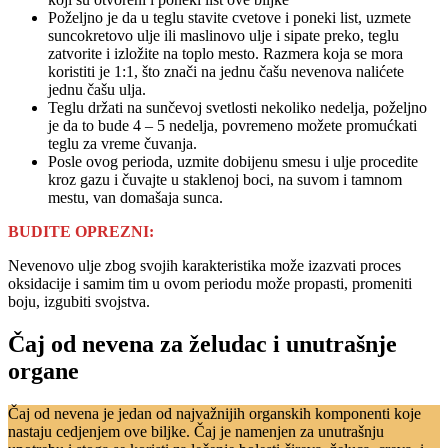
Poželjno je da u teglu stavite cvetove i poneki list, uzmete
suncokretovo ulje ili maslinovo ulje i sipate preko, teglu
zatvorite i izložite na toplo mesto. Razmera koja se mora
koristiti je 1:1, što znači na jednu čašu nevenova nalićete
jednu čašu ulja.
Teglu držati na sunčevoj svetlosti nekoliko nedelja, poželjno
je da to bude 4 – 5 nedelja, povremeno možete promućkati
teglu za vreme čuvanja.
Posle ovog perioda, uzmite dobijenu smesu i ulje procedite
kroz gazu i čuvajte u staklenoj boci, na suvom i tamnom
mestu, van domašaja sunca.
BUDITE OPREZNI:
Nevenovo ulje zbog svojih karakteristika može izazvati proces
oksidacije i samim tim u ovom periodu može propasti, promeniti
boju, izgubiti svojstva.
Čaj od nevena za želudac i unutrašnje
organe
Čaj od nevena je jedan od najvažnijih organskih komponenti koje
nastaju cedjenjem ove biljke. Čaj je namenjen za unutrašnju