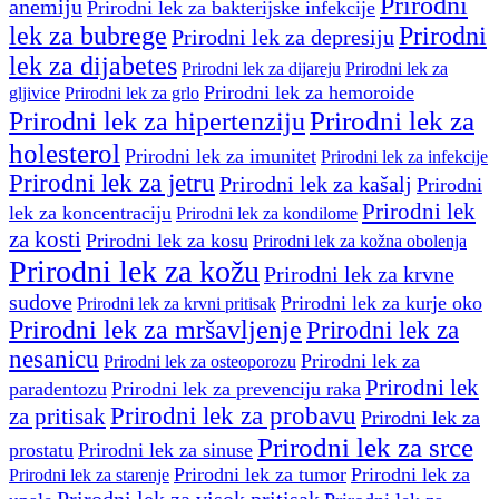
Prirodni
anemiju
Prirodni lek za bakterijske infekcije
lek za bubrege
Prirodni
Prirodni lek za depresiju
lek za dijabetes
Prirodni lek za dijareju
Prirodni lek za
Prirodni lek za hemoroide
gljivice
Prirodni lek za grlo
Prirodni lek za
Prirodni lek za hipertenziju
holesterol
Prirodni lek za imunitet
Prirodni lek za infekcije
Prirodni lek za jetru
Prirodni lek za kašalj
Prirodni
Prirodni lek
lek za koncentraciju
Prirodni lek za kondilome
za kosti
Prirodni lek za kosu
Prirodni lek za kožna obolenja
Prirodni lek za kožu
Prirodni lek za krvne
sudove
Prirodni lek za kurje oko
Prirodni lek za krvni pritisak
Prirodni lek za mršavljenje
Prirodni lek za
nesanicu
Prirodni lek za
Prirodni lek za osteoporozu
Prirodni lek
paradentozu
Prirodni lek za prevenciju raka
Prirodni lek za probavu
za pritisak
Prirodni lek za
Prirodni lek za srce
prostatu
Prirodni lek za sinuse
Prirodni lek za tumor
Prirodni lek za
Prirodni lek za starenje