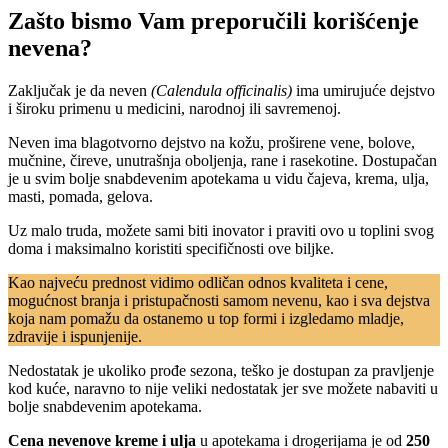
Zašto bismo Vam preporučili korišćenje
nevena?
Zaključak je da neven
(Calendula officinalis)
ima umirujuće dejstvo
i široku primenu u medicini, narodnoj ili savremenoj.
Neven ima blagotvorno dejstvo na kožu, proširene vene, bolove,
mučnine, čireve, unutrašnja oboljenja, rane i rasekotine. Dostupačan
je u svim bolje snabdevenim apotekama u vidu čajeva, krema, ulja,
masti, pomada, gelova.
Uz malo truda, možete sami biti inovator i praviti ovo u toplini svog
doma i maksimalno koristiti specifičnosti ove biljke.
Kao najveću prednost vidimo odličan odnos kvaliteta i cene,
mogućnost branja i pristupačnosti samom nevenu, kao i sva dejstva
koja nam pomažu da ostanemo u top formi i izgledamo mladje,
zdravije i ispunjenije.
Nedostatak je ukoliko prođe sezona, teško je dostupan za pravljenje
kod kuće, naravno to nije veliki nedostatak jer sve možete nabaviti u
bolje snabdevenim apotekama.
Cena nevenove kreme i ulja
u apotekama i drogerijama je od
250