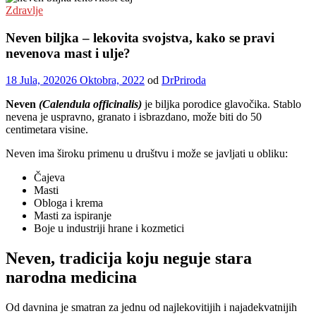
Zdravlje
Neven biljka – lekovita svojstva, kako se pravi
nevenova mast i ulje?
18 Jula, 2020
26 Oktobra, 2022
od
DrPriroda
Neven
(Calendula officinalis)
je biljka porodice glavočika. Stablo
nevena je uspravno, granato i isbrazdano, može biti do 50
centimetara visine.
Neven ima široku primenu u društvu i može se javljati u obliku:
Čajeva
Masti
Obloga i krema
Masti za ispiranje
Boje u industriji hrane i kozmetici
Neven, tradicija koju neguje stara
narodna medicina
Od davnina je smatran za jednu od najlekovitijih i najadekvatnijih