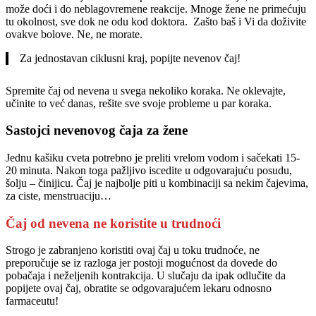
može doći i do neblagovremene reakcije. Mnoge žene ne primećuju
tu okolnost, sve dok ne odu kod doktora. Zašto baš i Vi da doživite
ovakve bolove. Ne, ne morate.
Za jednostavan ciklusni kraj, popijte nevenov čaj!
Spremite čaj od nevena u svega nekoliko koraka. Ne oklevajte,
učinite to već danas, rešite sve svoje probleme u par koraka.
Sastojci nevenovog čaja za žene
Jednu kašiku cveta potrebno je preliti vrelom vodom i sačekati 15-
20 minuta. Nakon toga pažljivo iscedite u odgovarajuću posudu,
šolju – činijicu. Čaj je najbolje piti u kombinaciji sa nekim čajevima,
za ciste, menstruaciju…
Čaj od nevena ne koristite u trudnoći
Strogo je zabranjeno koristiti ovaj čaj u toku trudnoće, ne
preporučuje se iz razloga jer postoji mogućnost da dovede do
pobačaja i neželjenih kontrakcija. U slučaju da ipak odlučite da
popijete ovaj čaj, obratite se odgovarajućem lekaru odnosno
farmaceutu!