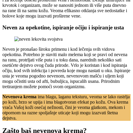
krvotok i organizam, može se nanositi jednom ili više puta dnevno
na rane ili na samu kožu. Veoma efikasno otklanja sve nedostatke i
bolove koje mogu izazvati proširene vene.
Neven za opekotine, ispiranje očiju i ispiranje usta
Neven je pronašao široku primenu i kod lečenja svih vidova
opekotina. Potrebno je staviti malo melema koji se pravi od nevena
na ranu, protrljati više puta i u toku dana, narednih nekoliko sati
osetićete dejstvo ovog čuda prirode. Vrlo je koristan i kod ispiranja
očiju, kod svih infekcija i povreda koje mogu nastati u oku. Ispiranje
usta je veoma pogodno nevenom, nevenovom mašću i uljem koji
mogu očistiti usta od afti, bubuljica, ispucalih usana. Prirodnim
tretiranjem možete pomoći svom organizmu.
Nevenova krema
ima blagu, laganu teksturu, veoma se lako rastrlja
po koži, brzo se upija i ima blagotvoran efekat po kožu. Ova krema
vraća Vašoj koži osećaj nežnosti, čini je veoma glatkom, mekom i
otpornom na razne spoljašnje uticaje koji mogu izazvati štetna
dejstva.
Zašto baš nevenova krema?