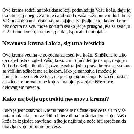
Ova krema sadrži antioksidanse koji podmlađuju Vašu kožu, daju joj
dodatni sjaj i negu. Zar nije čarobno da Vaša koža bude u dosluhu sa
Vašim osobinama, čista, vedra i sjajna. Najbolje je to da ovu kremu
bez obzira na sve, može koristiti svako jer je prilagodljiva za svačiju
kožu i onu čvrstu, hrapavu, glatku, ispucalu i dotrajalu.
Nevenova krema i aloja, sigurna ivesticija
Ova krema veoma je pogodna za osetljivu kožu. Smišljena je tako
da daje blistav izgled Vašoj koži. Umirujući deluje na nju, neguje i
štiti od neželjenih uticaja, ovo je zaista jedna prava krema za sve one
sa velikim teškoćama sa kožom, lako je nanosiva i možete je
nanositi na sve delove tela, ne postoje ograničenja. Koža će postati
elastična, otporna i rane koje su na njoj postojale iščeznuće
delovanjem nevena.
Kako najbolje upotrebiti nevenovu kremu?
Tako je jednostavno! Kremu nanosite na čiste delove tela i to više
puta u toku dana u različitim intervalima i u što tanjem sloju. Vaša
koža će izgledati savršeno, a što je najbitnije neće biti sprečena da
obavlja svoje prirodne procese.