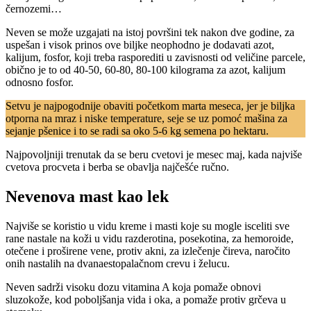
černozemi…
Neven se može uzgajati na istoj površini tek nakon dve godine, za
uspešan i visok prinos ove biljke neophodno je dodavati azot,
kalijum, fosfor, koji treba rasporediti u zavisnosti od veličine parcele,
obično je to od 40-50, 60-80, 80-100 kilograma za azot, kalijum
odnosno fosfor.
Setvu je najpogodnije obaviti početkom marta meseca, jer je biljka
otporna na mraz i niske temperature, seje se uz pomoć mašina za
sejanje pšenice i to se radi sa oko 5-6 kg semena po hektaru.
Najpovoljniji trenutak da se beru cvetovi je mesec maj, kada najviše
cvetova procveta i berba se obavlja najčešće ručno.
Nevenova mast
kao lek
Najviše se koristio u vidu kreme i masti koje su mogle isceliti sve
rane nastale na koži u vidu razderotina, posekotina, za hemoroide,
otečene i proširene vene, protiv akni, za izlečenje čireva, naročito
onih nastalih na dvanaestopalačnom crevu i želucu.
Neven sadrži visoku dozu vitamina A koja pomaže obnovi
sluzokože, kod poboljšanja vida i oka, a pomaže protiv grčeva u