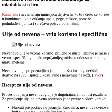
mladolikost u licu
Kantarion
i neven imaju umirujuća dejstva na kožu i često se koriste
u kombinaciji koja otklanja upale, pege, tačkice, pomaže
podmlađivanju lica i sprečava pojavu bora i akni.
Ulje od nevena – vrlo korisno i specifično
Nevenovo ulje je veoma korisno, prilično je gusto, lepljive je mase i
veoma specifičnog i malo neprijatnijeg mirisa u odnosu na kreme,
masti, meleme.
Nevenovo ulje prepoznatljivo je po tome što ima regenerišuće
dejstvo na suvu, ispucalu kožu, rane i neravnine na koži. (
Izvor
)
Recept za ulje od nevena
Proces dobijanja nevenovog ulja je dugotrajan, ali donosi rezultate.
Za pravljenje ulja od nevena potrebno je da pratite sledeće korake:
Nabrati pre podneva u jutarnjim časovima, nevenove cvetove
koji su otvoreni i poneki list ove biljke