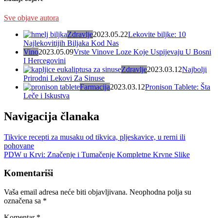
Sve objave autora
Zdravlje
2023.05.22
Lekovite biljke: 10
Najlekovitijih Biljaka Kod Nas
Vino
2023.05.09
Vrste Vinove Loze Koje Uspijevaju U Bosni
I Hercegovini
Zdravlje
2023.03.12
Najbolji
Prirodni Lekovi Za Sinuse
Farmacija
2023.03.12
Pronison Tablete: Šta
Leče i Iskustva
Navigacija članaka
Tikvice recepti za musaku od tikvica, pljeskavice, u rerni ili
pohovane
PDW u Krvi: Značenje i Tumačenje Kompletne Krvne Slike
Komentariši
Vaša email adresa neće biti objavljivana.
Neophodna polja su
označena sa
*
Komentar
*