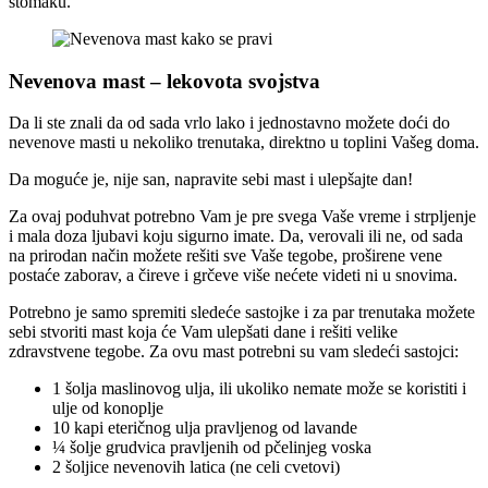
stomaku.
Nevenova mast – lekovota svojstva
Da li ste znali da od sada vrlo lako i jednostavno možete doći do
nevenove masti u nekoliko trenutaka, direktno u toplini Vašeg doma.
Da moguće je, nije san, napravite sebi mast i ulepšajte dan!
Za ovaj poduhvat potrebno Vam je pre svega Vaše vreme i strpljenje
i mala doza ljubavi koju sigurno imate. Da, verovali ili ne, od sada
na prirodan način možete rešiti sve Vaše tegobe, proširene vene
postaće zaborav, a čireve i grčeve više nećete videti ni u snovima.
Potrebno je samo spremiti sledeće sastojke i za par trenutaka možete
sebi stvoriti mast koja će Vam ulepšati dane i rešiti velike
zdravstvene tegobe. Za ovu mast potrebni su vam sledeći sastojci:
1 šolja maslinovog ulja, ili ukoliko nemate može se koristiti i
ulje od konoplje
10 kapi eteričnog ulja pravljenog od lavande
¼ šolje grudvica pravljenih od pčelinjeg voska
2 šoljice nevenovih latica (ne celi cvetovi)