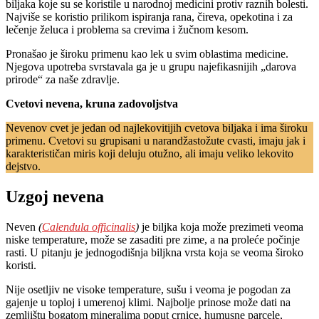
biljaka koje su se koristile u narodnoj medicini protiv raznih bolesti.
Najviše se koristio prilikom ispiranja rana, čireva, opekotina i za
lečenje želuca i problema sa crevima i žučnom kesom.
Pronašao je široku primenu kao lek u svim oblastima medicine.
Njegova upotreba svrstavala ga je u grupu najefikasnijih „darova
prirode“ za naše zdravlje.
Cvetovi nevena, kruna zadovoljstva
Nevenov cvet je jedan od najlekovitijih cvetova biljaka i ima široku
primenu. Cvetovi su grupisani u narandžastožute cvasti, imaju jak i
karakterističan miris koji deluju otužno, ali imaju veliko lekovito
dejstvo.
Uzgoj nevena
Neven
(
Calendula officinalis
)
je biljka koja može prezimeti veoma
niske temperature, može se zasaditi pre zime, a na proleće počinje
rasti. U pitanju je jednogodišnja biljkna vrsta koja se veoma široko
koristi.
Nije osetljiv ne visoke temperature, sušu i veoma je pogodan za
gajenje u toploj i umerenoj klimi. Najbolje prinose može dati na
zemljištu bogatom mineralima poput crnice, humusne parcele,