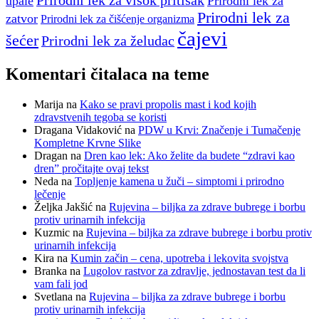
Prirodni lek za visok pritisak
upale
Prirodni lek za
Prirodni lek za
zatvor
Prirodni lek za čišćenje organizma
čajevi
šećer
Prirodni lek za želudac
Komentari čitalaca na teme
Marija
na
Kako se pravi propolis mast i kod kojih
zdravstvenih tegoba se koristi
Dragana Vidaković
na
PDW u Krvi: Značenje i Tumačenje
Kompletne Krvne Slike
Dragan
na
Dren kao lek: Ako želite da budete “zdravi kao
dren” pročitajte ovaj tekst
Neda
na
Topljenje kamena u žuči – simptomi i prirodno
lečenje
Željka Jakšić
na
Rujevina – biljka za zdrave bubrege i borbu
protiv urinarnih infekcija
Kuzmic
na
Rujevina – biljka za zdrave bubrege i borbu protiv
urinarnih infekcija
Kira
na
Kumin začin – cena, upotreba i lekovita svojstva
Branka
na
Lugolov rastvor za zdravlje, jednostavan test da li
vam fali jod
Svetlana
na
Rujevina – biljka za zdrave bubrege i borbu
protiv urinarnih infekcija