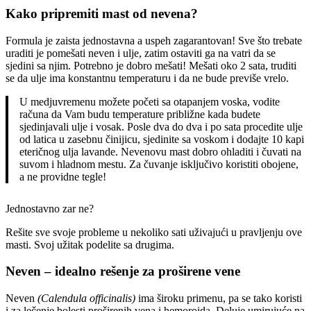
Kako pripremiti mast od nevena?
Formula je zaista jednostavna a uspeh zagarantovan! Sve što trebate
uraditi je pomešati neven i ulje, zatim ostaviti ga na vatri da se
sjedini sa njim. Potrebno je dobro mešati! Mešati oko 2 sata, truditi
se da ulje ima konstantnu temperaturu i da ne bude previše vrelo.
U medjuvremenu možete početi sa otapanjem voska, vodite
računa da Vam budu temperature približne kada budete
sjedinjavali ulje i vosak. Posle dva do dva i po sata procedite ulje
od latica u zasebnu činijicu, sjedinite sa voskom i dodajte 10 kapi
eteričnog ulja lavande. Nevenovu mast dobro ohladiti i čuvati na
suvom i hladnom mestu. Za čuvanje isključivo koristiti obojene,
a ne providne tegle!
Jednostavno zar ne?
Rešite sve svoje probleme u nekoliko sati uživajući u pravljenju ove
masti. Svoj užitak podelite sa drugima.
Neven – idealno rešenje za proširene vene
Neven
(Calendula officinalis)
ima široku primenu, pa se tako koristi
i za lečenje bolesti proširenih vena i hemoroida. Deluje umirujuće na