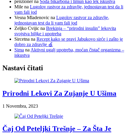
penzioner
na
Soda bikarbona i limun kao lek iskustva
Mile
na
Lugolov rastvor za zdravlje, jednostavan test da li
vam fali jod
Vesna Mladenovic
na
Lugolov rastvor za zdravlje,
jednostavan test da li vam fali jod
Zeljko Cvijic
na
Brekinja – “prirodni insulin” lekovita
svojstva biljke i upotreba
Sircetna
na
Recept kako se pravi Jabukovo sirće i zašto je
dobro za zdravlje 🍏
Sima
na
Aktivni ugalj upotreba, moćan čistač organizma –
iskustva
Nastavi čitati
Prirodni Lekovi Za Zujanje U Ušima
1 Novembra, 2023
Čaj Od Peteljki Trešnje – Za Šta Je