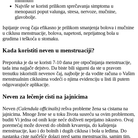
minimum
Najviše se koristi prilikom sprečavanja simptoma u
menopauzi poput valunga, stresa, nervoze, mučnine,
glavobolje.
Ispijanje ovog čaja efikasno je prilikom smanjenja bolova i mučnine
u ciklusu menstruacije, bolova, napetosti, neprijatnog bola u
grudima i teškoća u stomaku.
Kada koristiti neven u menstruaciji?
Preporuka je da se koristi 7-10 dana pre otpočinjanja menstruacije,
tada ima najjače dejstvo. Da biste bili sigurni da ste u pravom
trenutku iskoristili nevenov čaj, najbolje je da vodite računa o Vašim
menstrualnim ciklusima vodeći o njima evidenciju u listi ili putem
odgovarajuće aplikacije.
Neven za lečenje cisti na jajnicima
Neven
(Calendula officinalis)
rešva probleme žena sa cistama na
jajnicima. Mnoge žene se u toku života susreću sa ovim problemom,
buditi Vi jedna od onih koje neće doživeti neprijatno iskustvo. Ovaj
poremećaj može dovesti do obilnih krvarenja, do kašnjenja
menstruacije, kao i do bolnih i dugih ciklusa i bola u leđima. Do
nastanka ciste najčešće dolazi pred samu menstruaciju, samim tim,