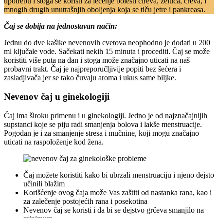
upotrebu i stoga se koristi za lečenje bolesti čireva, želuca, creva, i
mnogih drugih unutrašnjih oboljenja koja se tiču jetre i pankreasa.
Čaj se dobija na jednostavan način:
Jednu do dve kašike nevenovih cvetova neophodno je dodati u 200
ml ključale vode. Sačekati nekih 15 minuta i procediti. Čaj se može
koristiti više puta na dan i stoga može značajno uticati na naš
probavni trakt. Čaj je najpreporučljivije popiti bez šećera i
zasladjivača jer se tako čuvaju aroma i ukus same biljke.
Nevenov čaj u ginekologiji
Čaj ima široku primenu i u ginekologiji. Jedno je od najznačajnijih
supstanci koje se piju radi smanjenja bolova i lakše menstruacije.
Pogodan je i za smanjenje stresa i mučnine, koji mogu značajno
uticati na raspoloženje kod žena.
Čaj možete koristiti kako bi ubrzali menstruaciju i njeno dejsto
učinili blažim
Korišćenje ovog čaja može Vas zaštiti od nastanka rana, kao i
za zalečenje postojećih rana i posekotina
Nevenov čaj se koristi i da bi se dejstvo grčeva smanjilo na