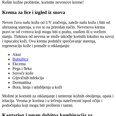
Rešite kožne probleme, koristite nevenove kreme!
Krema za lice i izgled iz snova
Neven čuva našu kožu od UV zračenja, zateže našu kožu i štiti od
ubrzanog starenja, a sve to na prirodan način. Nevenova krema
pravi se od cvetova koji mogu biti u prahu, osušeni ili u svežem
stanju. Tinktura od nevena se može takodje koristiti lokalno na suvoj
i ispucaloj koži. Ova krema podstiče sprečavanje starenja,
regeneraciju kože i pomaže u otklanjanju:
Akni
Bubuljica
Ekcema
Pega i fleka
Suvoće kože
Gljivičnih infekcija
Dermatitisa
Bora, linija i udubljenja u koži
Možete je koristiti za otklanjanje i umirenje kožnih oboljenja, upala i
iritacija. Veoma je korisna i u lečenju natečenosti ispod očiju i
podočnjaka koji mogu biti prošireni i tamni.
Kantarion i neven dobitna kombinacija za