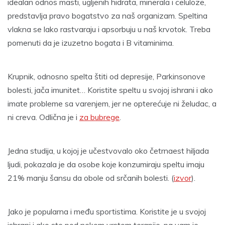
idealan odnos masti, ugljenih hidrata, minerala i celuloze,
predstavlja pravo bogatstvo za naš organizam. Speltina
vlakna se lako rastvaraju i apsorbuju u naš krvotok. Treba
pomenuti da je izuzetno bogata i B vitaminima.
Krupnik, odnosno spelta štiti od depresije, Parkinsonove
bolesti, jača imunitet… Koristite speltu u svojoj ishrani i ako
imate probleme sa varenjem, jer ne opterećuje ni želudac, a
ni creva. Odlična je i
za bubrege
.
Jedna studija, u kojoj je učestvovalo oko četrnaest hiljada
ljudi, pokazala je da osobe koje konzumiraju speltu imaju
21% manju šansu da obole od srčanih bolesti. (
izvor
).
Jako je popularna i među sportistima. Koristite je u svojoj