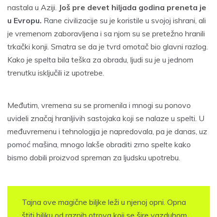
nastala u Aziji.
Još pre devet hiljada godina preneta je
u Evropu.
Rane civilizacije su je koristile u svojoj ishrani, ali
je vremenom zaboravljena i sa njom su se pretežno hranili
trkački konji. Smatra se da je tvrd omotač bio glavni razlog.
Kako je spelta bila teška za obradu, ljudi su je u jednom
trenutku isključili iz upotrebe.
Međutim, vremena su se promenila i mnogi su ponovo
uvideli značaj hranljivih sastojaka koji se nalaze u spelti. U
međuvremenu i tehnologija je napredovala, pa je danas, uz
pomoć mašina, mnogo lakše obraditi zrno spelte kako
bismo dobili proizvod spreman za ljudsku upotrebu.
Tajna ove magične biljke leži u njenoj opni. Opna
štiti biljku od raznih otrova koji se šire vazduhom,