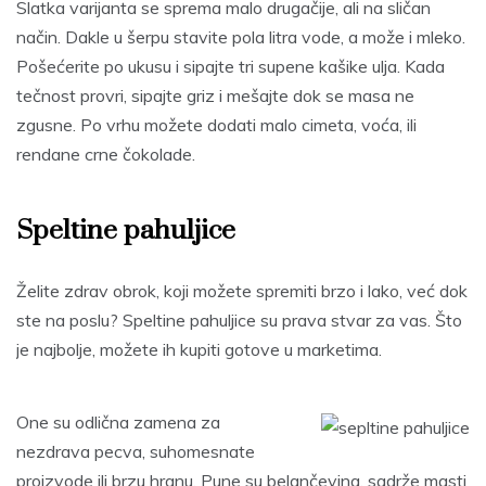
Slatka varijanta se sprema malo drugačije, ali na sličan
način. Dakle u šerpu stavite pola litra vode, a može i mleko.
Pošećerite po ukusu i sipajte tri supene kašike ulja. Kada
tečnost provri, sipajte griz i mešajte dok se masa ne
zgusne. Po vrhu možete dodati malo cimeta, voća, ili
rendane crne čokolade.
Speltine pahuljice
Želite zdrav obrok, koji možete spremiti brzo i lako, već dok
ste na poslu? Speltine pahuljice su prava stvar za vas. Što
je najbolje, možete ih kupiti gotove u marketima.
One su odlična zamena za
nezdrava pecva, suhomesnate
proizvode ili brzu hranu. Pune su belančevina, sadrže masti