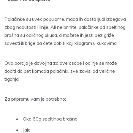
Palačinke su uvek popularne, mada ih dosta ljudi izbegava
zbog nadutosti i linije. Ali ne brinite, palačinke od speltinog
brašna su odličnog ukusa, a možete ih jesti bez griže
savesti ili brige da ćete dobiti koji kilogram u kukovima.
Ova porcija je dovoljna za dve osobe i od nje se može
dobiti do pet komada palačinki, sve zavisi od veličine
tiganja.
Za pripremu vam je potrebno:
Oko 60g speltinog brašna
Jaje