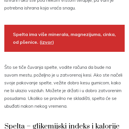
ishrani i ako ste pod nekom vrstom terapije, pa vam je
potrebna ishrana koja vraća snagu.
Spelta ima više minerala, magnezijuma, cinka,
od pšenice. (
izvor
)
Što se tiče čuvanja spelte, vodite računa da bude na
suvom mestu, poželjno je u zatvorenoj kesi. Ako ste načeli
svoje pakovanje spelte, vežite dobro kesu gumicom, kako
ne bi ulazio vazduh. Možete je držati i u dobro zatvorenim
posudama. Ukoliko se pravilno ne skladišti, spelta će se
ubuđati nakon nekog vremena.
Spelta – glikemijski indeks i kalorije