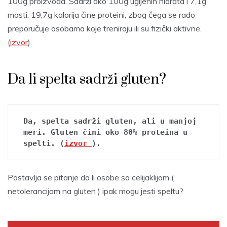
100g proizvoda. Sadrži oko 100g ugljenih hidrata i 7,1g
masti. 19,7g kalorija čine proteini, zbog čega se rado
preporučuje osobama koje treniraju ili su fizički aktivne.
(
izvor
).
Da li spelta sadrži gluten?
Da, spelta sadrži gluten, ali u manjoj 
meri. Gluten čini oko 80% proteina u 
spelti. (
izvor 
). 
Postavlja se pitanje da li osobe sa celijaklijom (
netolerancijom na gluten ) ipak mogu jesti speltu?