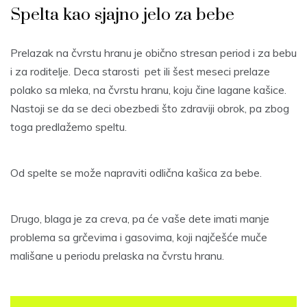
Spelta kao sjajno jelo za bebe
Prelazak na čvrstu hranu je obično stresan period i za bebu
i za roditelje. Deca starosti pet ili šest meseci prelaze
polako sa mleka, na čvrstu hranu, koju čine lagane kašice.
Nastoji se da se deci obezbedi što zdraviji obrok, pa zbog
toga predlažemo speltu.
Od spelte se može napraviti odlična kašica za bebe.
Drugo, blaga je za creva, pa će vaše dete imati manje
problema sa grčevima i gasovima, koji najčešće muče
mališane u periodu prelaska na čvrstu hranu.