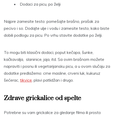
Dodaci za picu, po želji
Najpre zamesite testo: pomešajte brašno, prašak za
pecivo i so. Dodajte ulje i vodu i zamesite testo, kako biste
dobili podlogu za picu. Po vrhu stavite dodatke po želji.
To mogu biti klasični dodaci, poput kečapa, šunke,
kačkavalja, slaninice, jaja, itd. Sa ovim brašnom možete
napraviti i posnu ili vegetarijansku picu, a u ovom slučaju za
dodatke predlažemo: crne masline, crveni luk, kukuruz
šećerac,
tikvice
, plavi patlidžan i drugo.
Zdrave grickalice od spelte
Potrebne su vam grickalice za gledanje filma ili prosto