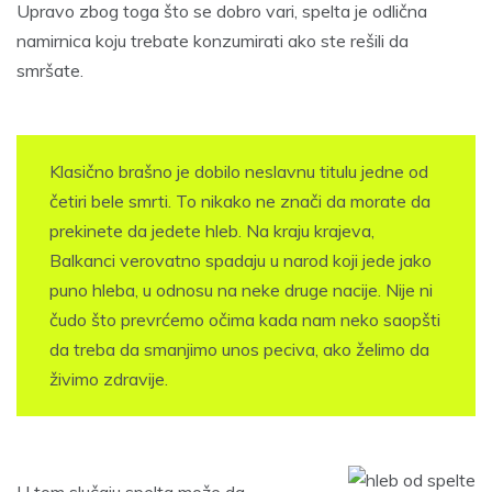
Upravo zbog toga što se dobro vari, spelta je odlična
namirnica koju trebate konzumirati ako ste rešili da
smršate.
Klasično brašno je dobilo neslavnu titulu jedne od
četiri bele smrti. To nikako ne znači da morate da
prekinete da jedete hleb. Na kraju krajeva,
Balkanci verovatno spadaju u narod koji jede jako
puno hleba, u odnosu na neke druge nacije. Nije ni
čudo što prevrćemo očima kada nam neko saopšti
da treba da smanjimo unos peciva, ako želimo da
živimo zdravije.