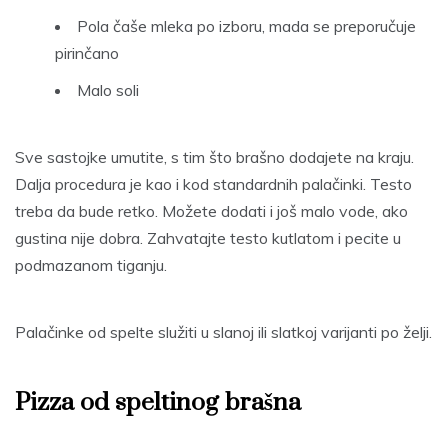
Pola čaše mleka po izboru, mada se preporučuje
pirinčano
Malo soli
Sve sastojke umutite, s tim što brašno dodajete na kraju.
Dalja procedura je kao i kod standardnih palačinki. Testo
treba da bude retko. Možete dodati i još malo vode, ako
gustina nije dobra. Zahvatajte testo kutlatom i pecite u
podmazanom tiganju.
Palačinke od spelte služiti u slanoj ili slatkoj varijanti po želji.
Pizza od speltinog brašna