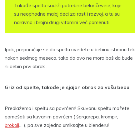
Takođe spelta sadrži potrebne belančevine, koje
su neophodne maloj deci za rast i razvoj, a tu su
naravno i brojni drugi vitamini već pomenuti.
Ipak, preporučuje se da speltu uvedete u bebinu ishranu tek
nakon sedmog meseca, tako da ovo ne mora baš da bude
ni bebin prvi obrok .
Griz od spelte, takođe je sjajan obrok za vašu bebu.
Predlažemo i speltu sa povrćem! Skuvanu speltu možete
pomešati sa kuvanim povrćem ( šargarepa, krompir,
brokoli
… ), pa sve zajedno umiksajte u blenderu!