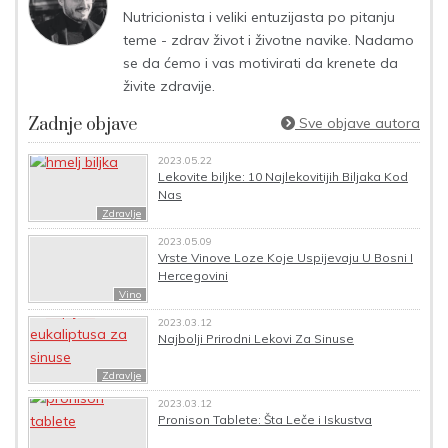
Nutricionista i veliki entuzijasta po pitanju
teme - zdrav život i životne navike. Nadamo
se da ćemo i vas motivirati da krenete da
živite zdravije.
Zadnje objave
Sve objave autora
2023.05.22
Lekovite biljke: 10 Najlekovitijih Biljaka Kod
Nas
Zdravlje
2023.05.09
Vrste Vinove Loze Koje Uspijevaju U Bosni I
Hercegovini
Vino
2023.03.12
Najbolji Prirodni Lekovi Za Sinuse
Zdravlje
2023.03.12
Pronison Tablete: Šta Leče i Iskustva