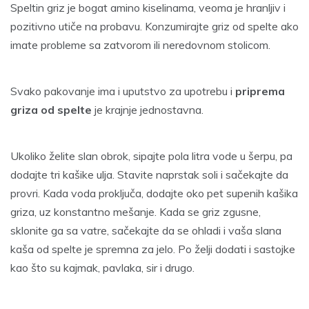
Speltin griz je bogat amino kiselinama, veoma je hranljiv i
pozitivno utiče na probavu. Konzumirajte griz od spelte ako
imate probleme sa zatvorom ili neredovnom stolicom.
Svako pakovanje ima i uputstvo za upotrebu i
priprema
griza od spelte
je krajnje jednostavna.
Ukoliko želite slan obrok, sipajte pola litra vode u šerpu, pa
dodajte tri kašike ulja. Stavite naprstak soli i sačekajte da
provri. Kada voda proključa, dodajte oko pet supenih kašika
griza, uz konstantno mešanje. Kada se griz zgusne,
sklonite ga sa vatre, sačekajte da se ohladi i vaša slana
kaša od spelte je spremna za jelo. Po želji dodati i sastojke
kao što su kajmak, pavlaka, sir i drugo.