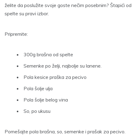
želite da poslužite svoje goste nečim posebnim? Štapići od
spelte su pravi izbor.
Pripremite:
300g brašna od spelte
Semenke po želji, najbolje su lanene.
Pola kesice praška za pecivo
Pola šolje ulja
Pola šolje belog vina
So, po ukusu
Pomešajte pola brašna, so, semenke i prašak za pecivo.