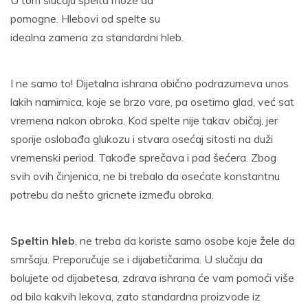
U tom slučaju spelta može da
pomogne. Hlebovi od spelte su
idealna zamena za standardni hleb.
I ne samo to! Dijetalna ishrana obično podrazumeva unos
lakih namirnica, koje se brzo vare, pa osetimo glad, već sat
vremena nakon obroka. Kod spelte nije takav običaj, jer
sporije oslobađa glukozu i stvara osećaj sitosti na duži
vremenski period. Takođe sprečava i pad šećera. Zbog
svih ovih činjenica, ne bi trebalo da osećate konstantnu
potrebu da nešto gricnete između obroka.
Speltin hleb
, ne treba da koriste samo osobe koje žele da
smršaju. Preporučuje se i dijabetičarima. U slučaju da
bolujete od dijabetesa, zdrava ishrana će vam pomoći više
od bilo kakvih lekova, zato standardna proizvode iz