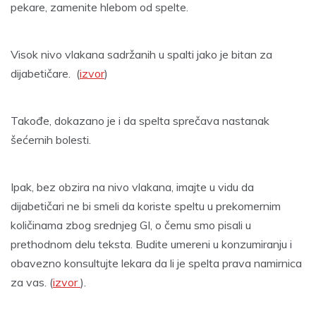
pekare, zamenite hlebom od spelte.
Visok nivo vlakana sadržanih u spalti jako je bitan za
dijabetičare. (
izvor
)
Takođe, dokazano je i da spelta sprečava nastanak
šećernih bolesti.
Ipak, bez obzira na nivo vlakana, imajte u vidu da
dijabetičari ne bi smeli da koriste speltu u prekomernim
količinama zbog srednjeg GI, o čemu smo pisali u
prethodnom delu teksta. Budite umereni u konzumiranju i
obavezno konsultujte lekara da li je spelta prava namirnica
za vas. (
izvor
).