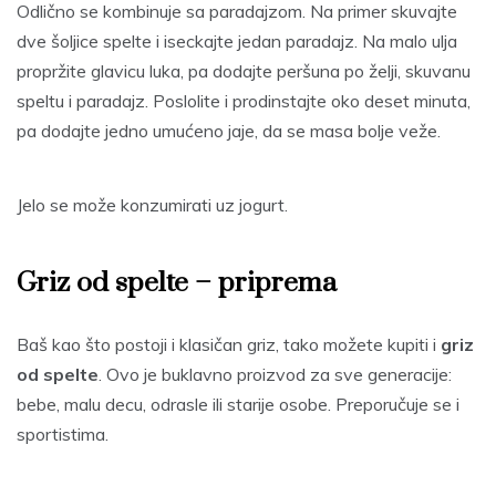
Odlično se kombinuje sa paradajzom. Na primer skuvajte
dve šoljice spelte i iseckajte jedan paradajz. Na malo ulja
propržite glavicu luka, pa dodajte peršuna po želji, skuvanu
speltu i paradajz. Poslolite i prodinstajte oko deset minuta,
pa dodajte jedno umućeno jaje, da se masa bolje veže.
Jelo se može konzumirati uz jogurt.
Griz od spelte – priprema
Baš kao što postoji i klasičan griz, tako možete kupiti i
griz
od spelte
. Ovo je buklavno proizvod za sve generacije:
bebe, malu decu, odrasle ili starije osobe. Preporučuje se i
sportistima.