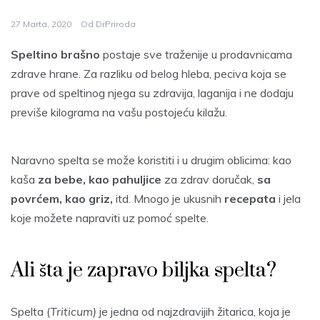
27 Marta, 2020
Od
DrPriroda
Speltino brašno
postaje sve traženije u prodavnicama
zdrave hrane. Za razliku od belog hleba, peciva koja se
prave od speltinog njega su zdravija, laganija i ne dodaju
previše kilograma na vašu postojeću kilažu.
Naravno spelta se može koristiti i u drugim oblicima: kao
kaša
za bebe, kao pahuljice
za zdrav doručak,
sa
povrćem, kao griz,
itd. Mnogo je ukusnih
recepata
i jela
koje možete napraviti uz pomoć spelte.
Ali šta je zapravo biljka spelta?
Spelta (
Triticum)
je jedna od najzdravijih žitarica, koja je