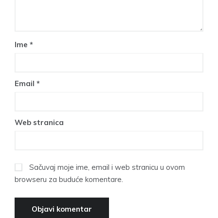
Ime
*
Email
*
Web stranica
Sačuvaj moje ime, email i web stranicu u ovom
browseru za buduće komentare.