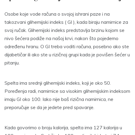
Osobe koje vode računa o svojoj ishrani paze i na
takozvani glihemijski indeks ( GI ), kada biraju namirnice za
svoj ručak. Glihemijski indeks predstavlja brzinu kojom se
nivo šećera podiže na našoj krvi, nakon što pojedemo
određenu hranu. O GI treba voditi računa, posebno ako ste
dijabetičar ili ako ste u rizičnoj grupi kada je povišen šećer u
pitanju.
Spelta ima srednji glihemijski indeks, koji je oko 50.
Poređenja radi, namirnice sa visokim glihemijskim indeksom
imaju GI oko 100. Iako nije baš rizična namirnica, ne
preporučuje se da je jedete pred spavanje.
Kada govorimo o broju kalorija, spelta ima 127 kalorija u