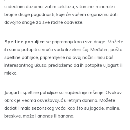
u idealnim dozama, zatim celulozu, vitamine, minerale i
brojne druge pogodnosti, koje će vašem organizmu dati
dovojno snage za sve radne obaveze.
Speltine pahuljice
se pripremaju kao i sve druge. Možete
ih samo potopiti u vruću vodu ili zeleni čaj. Međutim, pošto
speltine pahiljice, pripremljene na ovaj način i nisu baš
interesantnog ukusa, predlažemo da ih potopite u jogurt ili
mleko.
Joogurt i speltine pahuljice su najidealnije rešenje. Ovakav
obrok je veoma osvežavajuć u letnjim danima. Možete
dodati i malo sezonskog voća, kao što su jagode, maline,
breskve, može i ananas ili banana.