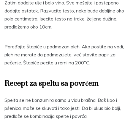
Zatim dodajte ulje i belo vino. Sve mešajte i postepeno
dodajte ostatak. Razvucite testo, neka bude debljine oko
pola centimetra. Isecite testo na trake, željene dužine,
predlažemo oko 10cm.
Poređajte štapiće u podmazan pleh. Ako postite na vodi,
pleh ne morate da podmazujete, već stavite papir za
pečenje. Štapiće pecite u rerni na 200°C.
Recept za speltu sa povrćem
Spelta se ne konzumira samo u vidu brašna. Baš kao i
pšenica, može se skuvati i tako jesti. Da bi ukus bio bolji,
predlaže se kombinacija spelte i povrća.