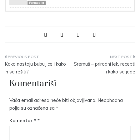
Farmacija
Navigacija
Kako nastaju bubuljice i kako
Sremuš – prirodni lek, recepti
članaka
ih se rešiti?
i kako se jede
Komentariši
Vaša email adresa neće biti objavljivana.
Neophodna
polja su označena sa
*
Komentar
*