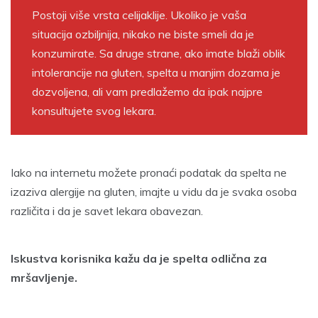
Postoji više vrsta celijaklije. Ukoliko je vaša
situacija ozbiljnija, nikako ne biste smeli da je
konzumirate. Sa druge strane, ako imate blaži oblik
intolerancije na gluten, spelta u manjim dozama je
dozvoljena, ali vam predlažemo da ipak najpre
konsultujete svog lekara.
Iako na internetu možete pronaći podatak da spelta ne
izaziva alergije na gluten, imajte u vidu da je svaka osoba
različita i da je savet lekara obavezan.
Iskustva korisnika kažu da je spelta odlična za
mršavljenje.