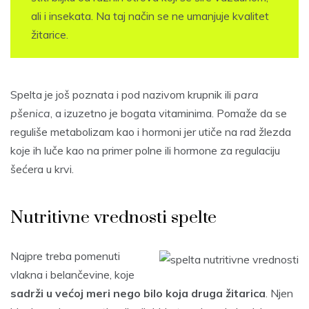
ali i insekata. Na taj način se ne umanjuje kvalitet
žitarice.
Spelta je još poznata i pod nazivom krupnik ili
para
pšenica
, a izuzetno je bogata vitaminima. Pomaže da se
reguliše metabolizam kao i hormoni jer utiče na rad žlezda
koje ih luče kao na primer polne ili hormone za regulaciju
šećera u krvi.
Nutritivne vrednosti spelte
Najpre treba pomenuti
vlakna i belančevine, koje
sadrži u većoj meri nego bilo koja druga žitarica
. Njen