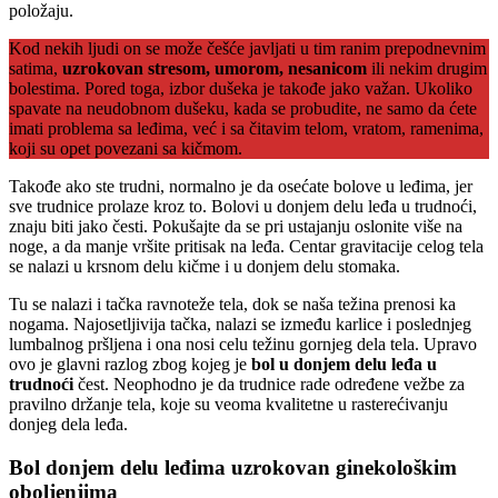
položaju.
Kod nekih ljudi on se može češće javljati u tim ranim prepodnevnim
satima,
uzrokovan stresom, umorom, nesanicom
ili nekim drugim
bolestima. Pored toga, izbor dušeka je takođe jako važan. Ukoliko
spavate na neudobnom dušeku, kada se probudite, ne samo da ćete
imati problema sa leđima, već i sa čitavim telom, vratom, ramenima,
koji su opet povezani sa kičmom.
Takođe ako ste trudni, normalno je da osećate bolove u leđima, jer
sve trudnice prolaze kroz to. Bolovi u donjem delu leđa u trudnoći,
znaju biti jako česti. Pokušajte da se pri ustajanju oslonite više na
noge, a da manje vršite pritisak na leđa. Centar gravitacije celog tela
se nalazi u krsnom delu kičme i u donjem delu stomaka.
Tu se nalazi i tačka ravnoteže tela, dok se naša težina prenosi ka
nogama. Najosetljivija tačka, nalazi se između karlice i poslednjeg
lumbalnog pršljena i ona nosi celu težinu gornjeg dela tela. Upravo
ovo je glavni razlog zbog kojeg je
bol u donjem delu leđa u
trudnoći
čest. Neophodno je da trudnice rade određene vežbe za
pravilno držanje tela, koje su veoma kvalitetne u rasterećivanju
donjeg dela leđa.
Bol donjem delu leđima uzrokovan ginekološkim
oboljenjima