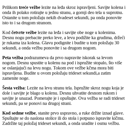
Prilikom
treće vežbe
lezite na leđa skroz ispravljeni. Savijte kolena i
onda ih polako rotirajte u jednu stranu, a gornji deo tela u suprotnu.
Ostanite u tom položaju nekih dvadeset sekundi, pa onda ponovite
isto to i sa drugom stranom.
Kod
četvrte vežbe
lezite na leđa i savijte obe noge u kolenima.
Desnu nogu prebacite preko leve, a levu podižite ka grudima, držeći
je rukama iza kolena. Glavu podignite i budite u tom položaju 30
sekundi, a onda vežbu ponovite i sa drugom nogom.
Peta vežba
podrazumeva da prvo napravite iskorak sa levom
nogom. Desnu spustite u kolenu na pod i ispružite stopalo, što više
se oslanjajući na levu nogu. Tokom ove vežbe kčma mora biti
ispravljena. Budite u ovom položaju trideset sekundi,a zatim
zamenite noge.
Šesta vežba
: Lezite na levu stranu tela. Ispružite skroz nogu koja je
dole i savijte je blago u kolenu. Desnu uhvatite desnom rukom i
savijte je unazad. Pomerajte je i opuštajte. Ova vežba se radi trideset
sekundi, pa se ponovi na drugoj strani.
Kod sedme vežbe
, stanite prvo uspravno, a ruke držite iznad glave.
Spuštajte se do naslona stolice ili do stola i potpuno ispravite kičmu.
Zadržite taj položaj trideset sekundi, a onda uradite i osmu vežbu.