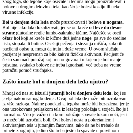
zbog toga, što tegobe koje osećate u leđima mogu prouzrokovati i
bolove u drugim delovima tela, kao što je bolest kostiju ili neke
virusne infekcije.
Bol u donjem delu leđa
može pruzrokovati i
bolove u nogama
.
Bol nije tako lako lokalizovati, jer se on kreće od
leve do desne
strane
glutealne regije lumbo-sakralne kičme. Najčešće se oseti
oštar bol
koji se kreće iz kičme duž jedne
noge
, pa sve do sredine
lista, stopala ili butine. Osećaji pečenja i stezanja mišića, kako ih
pacijenti opisuju, mogu da traju i duže vreme. U ovom slučaju
pacijent je nespreman za bilo kakvu fizičku aktivnost. Pacijent će
često sam naći položaj koji mu odgovara i u kojem je bol manje
prisutna, svakako bolove ne treba ignorisati, već treba na vreme
potražiti pomoć stručnjaka.
Zašto imate bol u donjem delu leđa ujutru?
Mnogi od nas su iskusili
jutarnji bol u donjem delu leđa,
koji se
javlja nakon samog buđenja. Ovaj bol takođe može biti uzrokovan
iz više razloga. Naime ponekad ta tegoba može biti bezazlena, jer je
ona uzrokovana prelaskom tela iz ležećeg položaja u stojeći, što je i
normalno. Vrlo je važno i u kom položaju spavate tokom noći, jer i
to može biti uzročnik boli. Ovi bolovi nestaju pokretanjem i
aktiviranjem tela u jutarnjim časovima, tako da ne bi trebalo da
brinete zbog njih, jedino što treba jeste da spavate u pravilnom