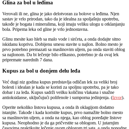
Glina za bol u leđima
Verovali ili ne, glina je jako delotvoran za bolove u leđima. Njen
sastav je vrlo prirodan, tako da je idealna za spoljašnju upotrebu,
takođe je bogata i mineralima, koji imaju veliku ulogu u otklanjanju
bola. Pripema leka od gline je vrlo jednostavna.
Glinu mesite kao hleb sa malo vode i sirćeta, a onda dodajte sitno
iskidanu koprivu. Dobijenu smesu stavite u najlon. Bolno mesto je
prvo potrebno premazati sa maslinovim uljem, pa onda staviti oblog
sa najlonom. Da bi lečenje bilo efikasno, potrebno je da ovaj lek
pripremate narednih 7 dana.
Kupus za bol u donjem delu leđa
Već dugi niz godina kupus predstavlja odličan lek za veliki broj
bolesti i idealan je kada se koristi za spoljnu upotrebu, pa je tako
dobar i za leđa. Kupus sadrži veilku količinu vlakana i snažne
antioksidanse, uključujući polifenole i sumporna jedinjenja. (
Izvor
).
Operite nekoliko listova kupusa, a onda ih oklagijom dodatno
istanjite. Takođe i kada koristite kupus, prvo namažite bolno mesto
sa maslinovim uljem, a onda na njega, kao oblog poređajte listove
kupusa. Neophodno je da ga pričvrstite sa oblogom. U jutarnjim
časovima praktikujte lečenje ovom oblogom tri sata, a onda popodne