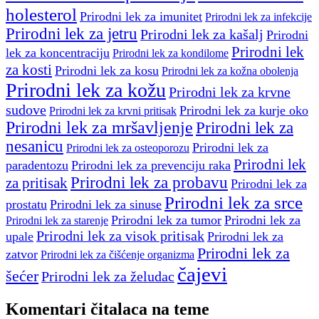
holesterol
Prirodni lek za imunitet
Prirodni lek za infekcije
Prirodni lek za jetru
Prirodni lek za kašalj
Prirodni
Prirodni lek
lek za koncentraciju
Prirodni lek za kondilome
za kosti
Prirodni lek za kosu
Prirodni lek za kožna obolenja
Prirodni lek za kožu
Prirodni lek za krvne
sudove
Prirodni lek za kurje oko
Prirodni lek za krvni pritisak
Prirodni lek za mršavljenje
Prirodni lek za
nesanicu
Prirodni lek za
Prirodni lek za osteoporozu
Prirodni lek
paradentozu
Prirodni lek za prevenciju raka
Prirodni lek za probavu
za pritisak
Prirodni lek za
Prirodni lek za srce
prostatu
Prirodni lek za sinuse
Prirodni lek za tumor
Prirodni lek za
Prirodni lek za starenje
Prirodni lek za visok pritisak
upale
Prirodni lek za
Prirodni lek za
zatvor
Prirodni lek za čišćenje organizma
čajevi
šećer
Prirodni lek za želudac
Komentari čitalaca na teme