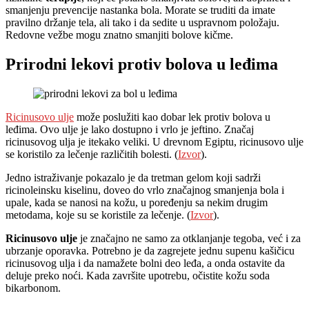
smanjenju prevencije nastanka bola. Morate se truditi da imate
pravilno držanje tela, ali tako i da sedite u uspravnom položaju.
Redovne vežbe mogu znatno smanjiti bolove kičme.
Prirodni lekovi protiv bolova u leđima
Ricinusovo ulje
može poslužiti kao dobar lek protiv bolova u
leđima. Ovo ulje je lako dostupno i vrlo je jeftino. Značaj
ricinusovog ulja je itekako veliki. U drevnom Egiptu, ricinusovo ulje
se koristilo za lečenje različitih bolesti. (
Izvor
).
Jedno istraživanje pokazalo je da tretman gelom koji sadrži
ricinoleinsku kiselinu, doveo do vrlo značajnog smanjenja bola i
upale, kada se nanosi na kožu, u poređenju sa nekim drugim
metodama, koje su se koristile za lečenje. (
Izvor
).
Ricinusovo ulje
je značajno ne samo za otklanjanje tegoba, već i za
ubrzanje oporavka. Potrebno je da zagrejete jednu supenu kašičicu
ricinusovog ulja i da namažete bolni deo leđa, a onda ostavite da
deluje preko noći. Kada završite upotrebu, očistite kožu soda
bikarbonom.