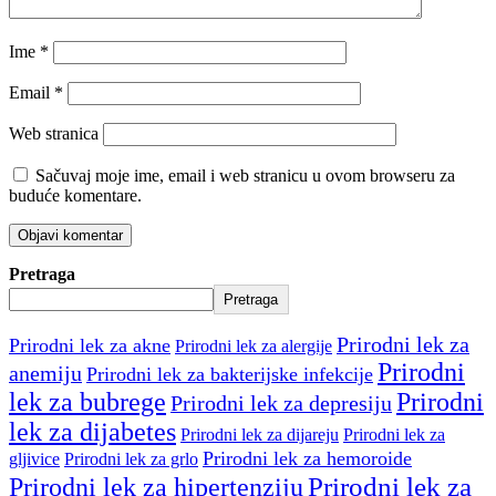
Ime
*
Email
*
Web stranica
Sačuvaj moje ime, email i web stranicu u ovom browseru za
buduće komentare.
Pretraga
Pretraga
Prirodni lek za
Prirodni lek za akne
Prirodni lek za alergije
Prirodni
anemiju
Prirodni lek za bakterijske infekcije
lek za bubrege
Prirodni
Prirodni lek za depresiju
lek za dijabetes
Prirodni lek za dijareju
Prirodni lek za
Prirodni lek za hemoroide
gljivice
Prirodni lek za grlo
Prirodni lek za
Prirodni lek za hipertenziju