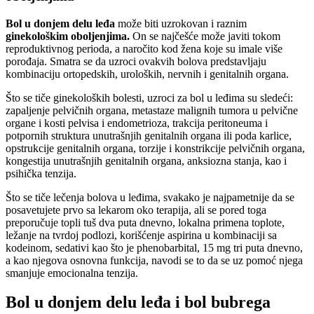
Bol u donjem delu leđa
može biti uzrokovan i raznim
ginekološkim oboljenjima.
On se najčešće može javiti tokom
reproduktivnog perioda, a naročito kod žena koje su imale više
porođaja. Smatra se da uzroci ovakvih bolova predstavljaju
kombinaciju ortopedskih, uroloških, nervnih i genitalnih organa.
Što se tiče ginekoloških bolesti, uzroci za bol u leđima su sledeći:
zapaljenje pelvičnih organa, metastaze malignih tumora u pelvične
organe i kosti pelvisa i endometrioza, trakcija peritoneuma i
potpornih struktura unutrašnjih genitalnih organa ili poda karlice,
opstrukcije genitalnih organa, torzije i konstrikcije pelvičnih organa,
kongestija unutrašnjih genitalnih organa, anksiozna stanja, kao i
psihička tenzija.
Što se tiče lečenja bolova u leđima, svakako je najpametnije da se
posavetujete prvo sa lekarom oko terapija, ali se pored toga
preporučuje topli tuš dva puta dnevno, lokalna primena toplote,
ležanje na tvrdoj podlozi, korišćenje aspirina u kombinaciji sa
kodeinom, sedativi kao što je phenobarbital, 15 mg tri puta dnevno,
a kao njegova osnovna funkcija, navodi se to da se uz pomoć njega
smanjuje emocionalna tenzija.
Bol u donjem delu leđa i bol bubrega