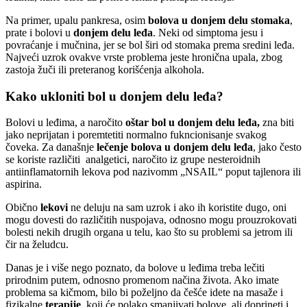
Na primer, upalu pankresa, osim
bolova u donjem delu stomaka
,
prate i bolovi u
donjem delu leđa
. Neki od simptoma jesu i
povraćanje i mučnina, jer se bol širi od stomaka prema sredini leđa.
Najveći uzrok ovakve vrste problema jeste hronična upala, zbog
zastoja žuči ili preteranog korišćenja alkohola.
Kako ukloniti bol u donjem delu leđa?
Bolovi u leđima, a naročito
oštar bol u donjem delu leđa,
zna biti
jako neprijatan i poremtetiti normalno fukncionisanje svakog
čoveka. Za današnje
lečenje bolova u donjem delu leđa
, jako često
se koriste različiti analgetici, naročito iz grupe nesteroidnih
antiinflamatornih lekova pod nazivomm „NSAIL“ poput tajlenora ili
aspirina.
Obično
lekovi
ne deluju na sam uzrok i ako ih koristite dugo, oni
mogu dovesti do različitih nuspojava, odnosno mogu prouzrokovati
bolesti nekih drugih organa u telu, kao što su problemi sa jetrom ili
čir na želudcu.
Danas je i više nego poznato, da bolove u leđima treba lečiti
prirodnim putem, odnosno promenom načina života. Ako imate
problema sa kičmom, bilo bi poželjno da češće idete na masaže i
fizikalne
terapije
, koji će polako smanjivati bolove, ali doprineti i