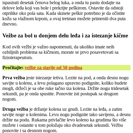
ispasirati desetak čenova belog luka, a onda tu pastu dodajte na
delove leđa koji vas bole i prekrijte peškirom. Ostavite da odstoji
otprilike oko pola sata. Kada skinete peškir potrebno je da očistite
kožu sa vlažnom krpom, a ovaj tretman možete primeniti dva puta
dnevno.
Vežbe za bol u donjem delu leđa i za istezanje kičme
Kod ovih vežbi je važno napomenuti, da ukoliko imate neih
ozbiljnih problema sa kičmom, morate se prvo posavetovati sa
fizioterapeutom.
Pročitajte:
vežbe za starije od 50 godina
Prva vežba
jeste istezanje tetiva. Lezite na pod, a onda desnu nogu
savijte u kolenu, a levu polagano upravno podignite, koliko budete
mogli, držeći je sa obe ruke tačno iza kolena. Držite nogu tridesetak
sekundi, pa je onda spustite. Ponovite isti postupak sa drugom
nogom.
Druga vežba
je držanje kolena uz grudi. Lezite na leđa, a zatim
savijte noge u kolenima. Levu nogu podignite tako savijenu, a desnu
držite na podu. Rukama privlačite levo koleno ka grudima što više
možete i ostanite u tom položaju oko dvadesetak sekundi. Vežbu
ponovite i sa desnom nogom.