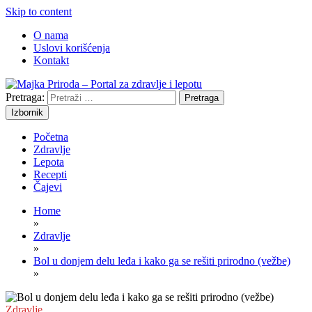
Skip to content
O nama
Uslovi korišćenja
Kontakt
Pretraga:
Prirodni recepti za vaše zdravlje
Majka Priroda – Portal za zdravlje i
Izbornik
lepotu
Početna
Zdravlje
Lepota
Recepti
Čajevi
Home
»
Zdravlje
»
Bol u donjem delu leđa i kako ga se rešiti prirodno (vežbe)
»
Zdravlje