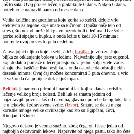
još tri sata. Ovaj proces lečenja praktikujte 6 dana. Nakon 6 dana,
potrebno je napraviti pauzu od mesec dana.
Velika količina magnezijuma koju gorka so sadrži, deluje vrlo
efektivno za tegobe koje imate sa kičmom. Opušta naše telo od
stresa, što nekad može biti glavni uzrok boli u leđima. Dve šolje
gorke soli sipajte u kupku, a onda ležite u kadi 10-15 minuta i
ponovite ovaj proces tri puta nedeljno.
Zahvaljujući uljima koje u sebi sadrži,
bosiljak
je vrlo značajna
biljka za otklanjanje bolova u leđima. Najvažnije ulje jeste eugenol,
koji dodatno pomaže u lečenju tegoba. U jednu šolju vrele vode,
sipajte dve kašičice lista bosiljka, a onda ostavite da odstoji nekih
desetak minuta. Ovaj čaj možete konzumirati 3 puta dnevno, a vrlo
je važno da čaj popijete dok je još topao.
Beli luk
je naravno prirodni i narodni lek koji se danas koristi za
lečenje velikog broja bolesti. Beli luk se smatra jednim od
najzdravijih povrća. Još od davnina, glavna upotreba belog luka bila
je u lekovite i zdravstvene svrhe. (
Izvor
). Smatra se da su njega
koristile mnoge velike civilizacije kao što su Egipćani, Grci,
Rimljani i Kinezi.
Njegovo dejstvo je veoma snažno, zbog čega on i jeste jedan od
najboljih delotvornih lekova. Napravite od njega pastu, tako što ćete