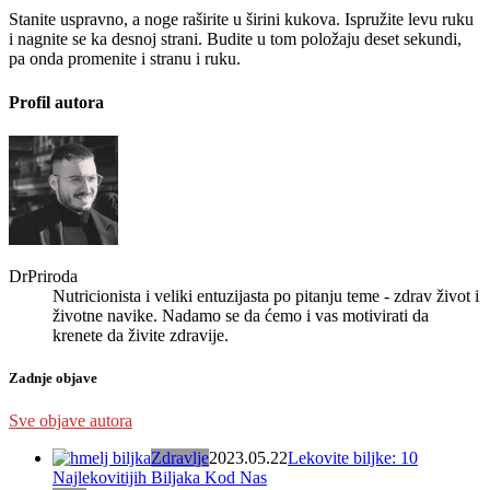
Stanite uspravno, a noge raširite u širini kukova. Ispružite levu ruku
i nagnite se ka desnoj strani. Budite u tom položaju deset sekundi,
pa onda promenite i stranu i ruku.
Profil autora
DrPriroda
Nutricionista i veliki entuzijasta po pitanju teme - zdrav život i
životne navike. Nadamo se da ćemo i vas motivirati da
krenete da živite zdravije.
Zadnje objave
Sve objave autora
Zdravlje
2023.05.22
Lekovite biljke: 10
Najlekovitijih Biljaka Kod Nas