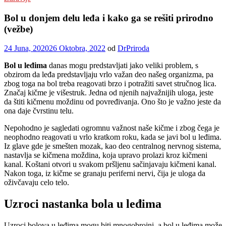
Bol u donjem delu leđa i kako ga se rešiti prirodno
(vežbe)
24 Juna, 2020
26 Oktobra, 2022
od
DrPriroda
Bol u leđima
danas mogu predstavljati jako veliki problem, s
obzirom da leđa predstavljaju vrlo važan deo našeg organizma, pa
zbog toga na bol treba reagovati brzo i potražiti savet stručnog lica.
Značaj kičme je višestruk. Jedna od njenih najvažnijih uloga, jeste
da štiti kičmenu moždinu od povređivanja. Ono što je važno jeste da
ona daje čvrstinu telu.
Nepohodno je sagledati ogromnu važnost naše kičme i zbog čega je
neophodno reagovati u vrlo kratkom roku, kada se javi bol u leđima.
Iz glave gde je smešten mozak, kao deo centralnog nervnog sistema,
nastavlja se kičmena moždina, koja upravo prolazi kroz kičmeni
kanal. Koštani otvori u svakom pršljenu sačinjavaju kičmeni kanal.
Nakon toga, iz kičme se granaju periferni nervi, čija je uloga da
oživčavaju celo telo.
Uzroci nastanka bola u leđima
Uzroci bolova u leđima mogu biti mnogobrojni, a bol u leđima može