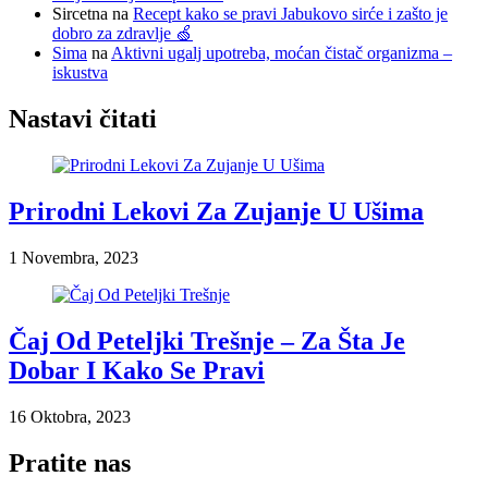
Sircetna
na
Recept kako se pravi Jabukovo sirće i zašto je
dobro za zdravlje 🍏
Sima
na
Aktivni ugalj upotreba, moćan čistač organizma –
iskustva
Nastavi čitati
Prirodni Lekovi Za Zujanje U Ušima
1 Novembra, 2023
Čaj Od Peteljki Trešnje – Za Šta Je
Dobar I Kako Se Pravi
16 Oktobra, 2023
Pratite nas