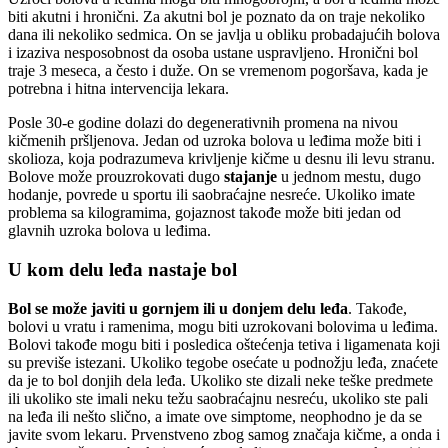
biti akutni i hronični. Za akutni bol je poznato da on traje nekoliko
dana ili nekoliko sedmica. On se javlja u obliku probadajućih bolova
i izaziva nesposobnost da osoba ustane uspravljeno. Hronični bol
traje 3 meseca, a često i duže. On se vremenom pogoršava, kada je
potrebna i hitna intervencija lekara.
Posle 30-e godine dolazi do degenerativnih promena na nivou
kičmenih pršljenova. Jedan od uzroka bolova u leđima može biti i
skolioza, koja podrazumeva krivljenje kičme u desnu ili levu stranu.
Bolove može prouzrokovati dugo
stajanje
u jednom mestu, dugo
hodanje, povrede u sportu ili saobraćajne nesreće. Ukoliko imate
problema sa kilogramima, gojaznost takođe može biti jedan od
glavnih uzroka bolova u leđima.
U kom delu leđa nastaje bol
Bol se može javiti u gornjem ili u donjem delu leđa
. Takođe,
bolovi u vratu i ramenima, mogu biti uzrokovani bolovima u leđima.
Bolovi takođe mogu biti i posledica oštećenja tetiva i ligamenata koji
su previše istezani. Ukoliko tegobe osećate u podnožju leđa, znaćete
da je to bol donjih dela leđa. Ukoliko ste dizali neke teške predmete
ili ukoliko ste imali neku težu saobraćajnu nesreću, ukoliko ste pali
na leđa ili nešto slično, a imate ove simptome, neophodno je da se
javite svom lekaru. Prvenstveno zbog samog značaja kičme, a onda i