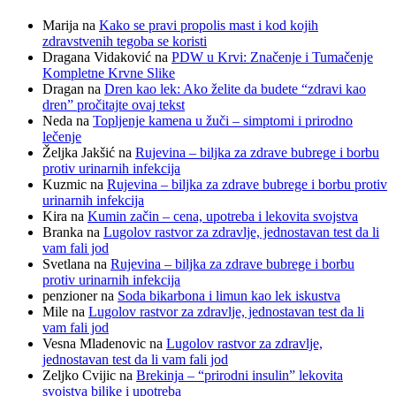
Marija
na
Kako se pravi propolis mast i kod kojih
zdravstvenih tegoba se koristi
Dragana Vidaković
na
PDW u Krvi: Značenje i Tumačenje
Kompletne Krvne Slike
Dragan
na
Dren kao lek: Ako želite da budete “zdravi kao
dren” pročitajte ovaj tekst
Neda
na
Topljenje kamena u žuči – simptomi i prirodno
lečenje
Željka Jakšić
na
Rujevina – biljka za zdrave bubrege i borbu
protiv urinarnih infekcija
Kuzmic
na
Rujevina – biljka za zdrave bubrege i borbu protiv
urinarnih infekcija
Kira
na
Kumin začin – cena, upotreba i lekovita svojstva
Branka
na
Lugolov rastvor za zdravlje, jednostavan test da li
vam fali jod
Svetlana
na
Rujevina – biljka za zdrave bubrege i borbu
protiv urinarnih infekcija
penzioner
na
Soda bikarbona i limun kao lek iskustva
Mile
na
Lugolov rastvor za zdravlje, jednostavan test da li
vam fali jod
Vesna Mladenovic
na
Lugolov rastvor za zdravlje,
jednostavan test da li vam fali jod
Zeljko Cvijic
na
Brekinja – “prirodni insulin” lekovita
svojstva biljke i upotreba