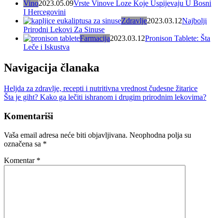
Vino
2023.05.09
Vrste Vinove Loze Koje Uspijevaju U Bosni
I Hercegovini
Zdravlje
2023.03.12
Najbolji
Prirodni Lekovi Za Sinuse
Farmacija
2023.03.12
Pronison Tablete: Šta
Leče i Iskustva
Navigacija članaka
Heljda za zdravlje, recepti i nutritivna vrednost čudesne žitarice
Šta je giht? Kako ga lečiti ishranom i drugim prirodnim lekovima?
Komentariši
Vaša email adresa neće biti objavljivana.
Neophodna polja su
označena sa
*
Komentar
*