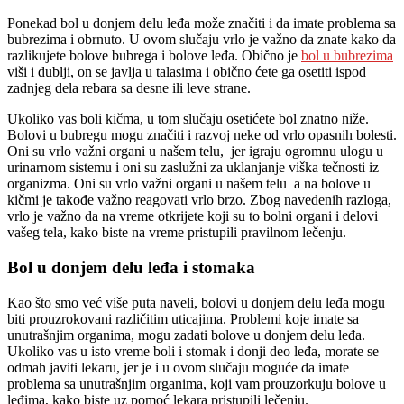
Ponekad bol u donjem delu leđa može značiti i da imate problema sa
bubrezima i obrnuto. U ovom slučaju vrlo je važno da znate kako da
razlikujete bolove bubrega i bolove leđa. Obično je
bol u bubrezima
viši i dublji, on se javlja u talasima i obično ćete ga osetiti ispod
zadnjeg dela rebara sa desne ili leve strane.
Ukoliko vas boli kičma, u tom slučaju osetićete bol znatno niže.
Bolovi u bubregu mogu značiti i razvoj neke od vrlo opasnih bolesti.
Oni su vrlo važni organi u našem telu, jer igraju ogromnu ulogu u
urinarnom sistemu i oni su zaslužni za uklanjanje viška tečnosti iz
organizma. Oni su vrlo važni organi u našem telu a na bolove u
kičmi je takođe važno reagovati vrlo brzo. Zbog navedenih razloga,
vrlo je važno da na vreme otkrijete koji su to bolni organi i delovi
vašeg tela, kako biste na vreme pristupili pravilnom lečenju.
Bol u donjem delu leđa i stomaka
Kao što smo već više puta naveli, bolovi u donjem delu leđa mogu
biti prouzrokovani različitim uticajima. Problemi koje imate sa
unutrašnjim organima, mogu zadati bolove u donjem delu leđa.
Ukoliko vas u isto vreme boli i stomak i donji deo leđa, morate se
odmah javiti lekaru, jer je i u ovom slučaju moguće da imate
problema sa unutrašnjim organima, koji vam prouzorkuju bolove u
leđima, kako biste uz pomoć lekara pristupili lečenju.