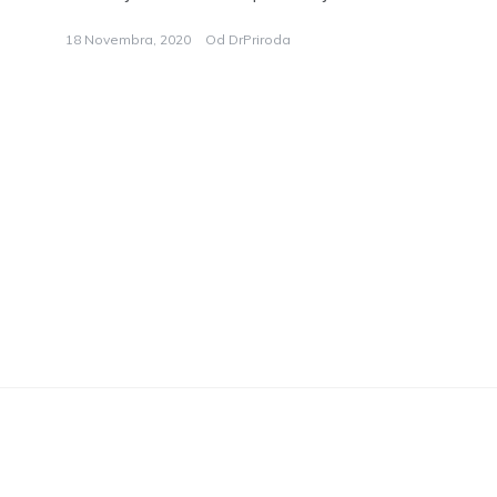
18 Novembra, 2020
Od
DrPriroda