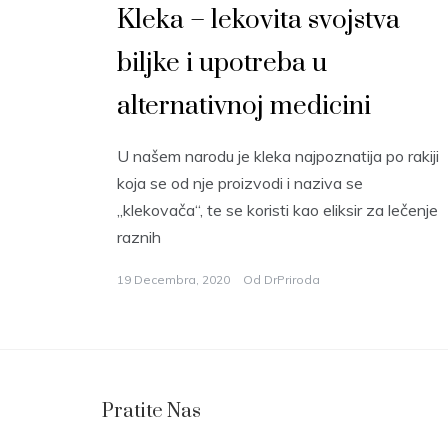
Kleka – lekovita svojstva
biljke i upotreba u
alternativnoj medicini
U našem narodu je kleka najpoznatija po rakiji
koja se od nje proizvodi i naziva se
„klekovača“, te se koristi kao eliksir za lečenje
raznih
19 Decembra, 2020
Od
DrPriroda
Pratite Nas