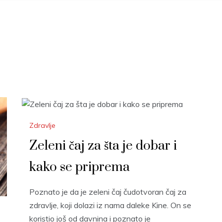
Zdravlje
Zeleni čaj za šta je dobar i
kako se priprema
Poznato je da je zeleni čaj čudotvoran čaj za
zdravlje, koji dolazi iz nama daleke Kine. On se
koristio još od davnina i poznato je