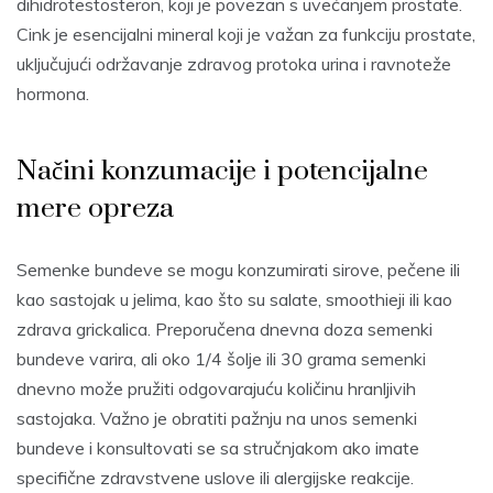
dihidrotestosteron, koji je povezan s uvećanjem prostate.
Cink je esencijalni mineral koji je važan za funkciju prostate,
uključujući održavanje zdravog protoka urina i ravnoteže
hormona.
Načini konzumacije i potencijalne
mere opreza
Semenke bundeve se mogu konzumirati sirove, pečene ili
kao sastojak u jelima, kao što su salate, smoothieji ili kao
zdrava grickalica. Preporučena dnevna doza semenki
bundeve varira, ali oko 1/4 šolje ili 30 grama semenki
dnevno može pružiti odgovarajuću količinu hranljivih
sastojaka. Važno je obratiti pažnju na unos semenki
bundeve i konsultovati se sa stručnjakom ako imate
specifične zdravstvene uslove ili alergijske reakcije.