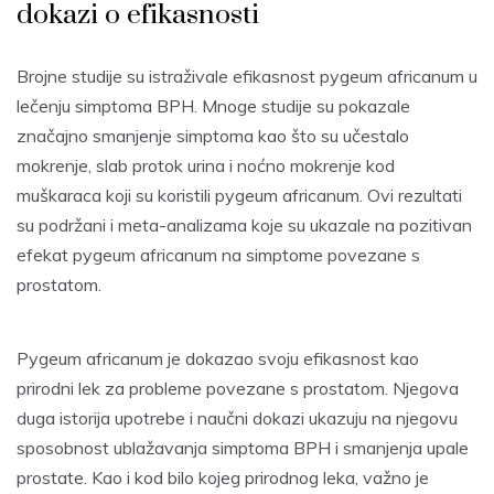
dokazi o efikasnosti
Brojne studije su istraživale efikasnost pygeum africanum u
lečenju simptoma BPH. Mnoge studije su pokazale
značajno smanjenje simptoma kao što su učestalo
mokrenje, slab protok urina i noćno mokrenje kod
muškaraca koji su koristili pygeum africanum. Ovi rezultati
su podržani i meta-analizama koje su ukazale na pozitivan
efekat pygeum africanum na simptome povezane s
prostatom.
Pygeum africanum je dokazao svoju efikasnost kao
prirodni lek za probleme povezane s prostatom. Njegova
duga istorija upotrebe i naučni dokazi ukazuju na njegovu
sposobnost ublažavanja simptoma BPH i smanjenja upale
prostate. Kao i kod bilo kojeg prirodnog leka, važno je