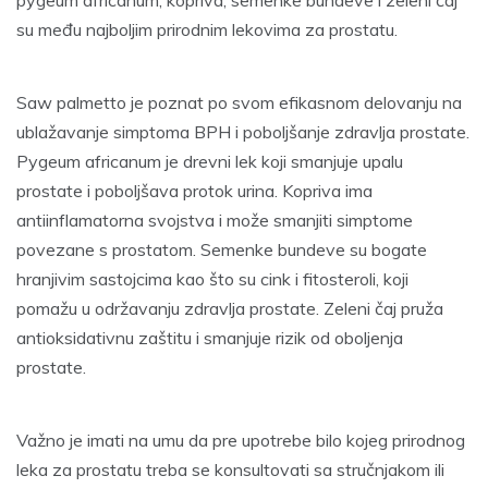
su među najboljim prirodnim lekovima za prostatu.
Saw palmetto je poznat po svom efikasnom delovanju na
ublažavanje simptoma BPH i poboljšanje zdravlja prostate.
Pygeum africanum je drevni lek koji smanjuje upalu
prostate i poboljšava protok urina. Kopriva ima
antiinflamatorna svojstva i može smanjiti simptome
povezane s prostatom. Semenke bundeve su bogate
hranjivim sastojcima kao što su cink i fitosteroli, koji
pomažu u održavanju zdravlja prostate. Zeleni čaj pruža
antioksidativnu zaštitu i smanjuje rizik od oboljenja
prostate.
Važno je imati na umu da pre upotrebe bilo kojeg prirodnog
leka za prostatu treba se konsultovati sa stručnjakom ili