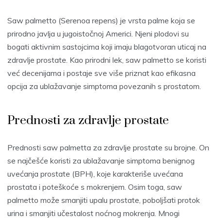
Saw palmetto (Serenoa repens) je vrsta palme koja se
prirodno javlja u jugoistočnoj Americi. Njeni plodovi su
bogati aktivnim sastojcima koji imaju blagotvoran uticaj na
zdravlje prostate. Kao prirodni lek, saw palmetto se koristi
već decenijama i postaje sve više priznat kao efikasna
opcija za ublažavanje simptoma povezanih s prostatom.
Prednosti za zdravlje prostate
Prednosti saw palmetta za zdravlje prostate su brojne. On
se najčešće koristi za ublažavanje simptoma benignog
uvećanja prostate (BPH), koje karakteriše uvećana
prostata i poteškoće s mokrenjem. Osim toga, saw
palmetto može smanjiti upalu prostate, poboljšati protok
urina i smanjiti učestalost noćnog mokrenja. Mnogi