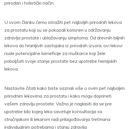
prirodan i holistički način.
U ovom članku ćemo istražiti pet najboljih prirodnih lekova
za prostatu koji su se pokazali korisnim u održavanju
zdravlja prostate i ublažavanju simptoma. Od drevnih biljnih
lekova do hranljivih sastojaka iz prirodnih izvora, ovi lekovi
nude potencijalne beneficije za muškarce koji žele
poboljšati svoje stanje prostate bez upotrebe hemijskih
lekova.
Nastavite čitati kako biste saznali više o ovim pet najboljim
prirodnim lekovima za prostatu i kako mogu doprineti
vašem zdravlju prostate.
Važno je naglasiti da se pre
upotrebe bilo kojeg leka savetuje konsultacija sa
stručnjakom ili lekarom radi prilagođavanja tretmana
individualnim potrebama i stanju zdravlja.