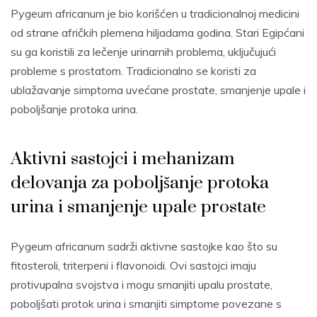
Pygeum africanum je bio korišćen u tradicionalnoj medicini
od strane afričkih plemena hiljadama godina. Stari Egipćani
su ga koristili za lečenje urinarnih problema, uključujući
probleme s prostatom. Tradicionalno se koristi za
ublažavanje simptoma uvećane prostate, smanjenje upale i
poboljšanje protoka urina.
Aktivni sastojci i mehanizam
delovanja za poboljšanje protoka
urina i smanjenje upale prostate
Pygeum africanum sadrži aktivne sastojke kao što su
fitosteroli, triterpeni i flavonoidi. Ovi sastojci imaju
protivupalna svojstva i mogu smanjiti upalu prostate,
poboljšati protok urina i smanjiti simptome povezane s