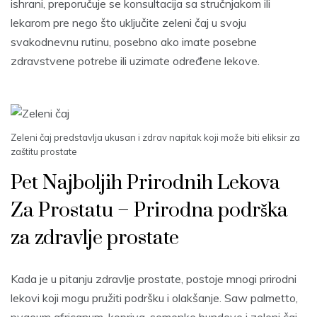
ishrani, preporučuje se konsultacija sa stručnjakom ili
lekarom pre nego što uključite zeleni čaj u svoju
svakodnevnu rutinu, posebno ako imate posebne
zdravstvene potrebe ili uzimate određene lekove.
Zeleni čaj predstavlja ukusan i zdrav napitak koji može biti eliksir za
zaštitu prostate
Pet Najboljih Prirodnih Lekova
Za Prostatu – Prirodna podrška
za zdravlje prostate
Kada je u pitanju zdravlje prostate, postoje mnogi prirodni
lekovi koji mogu pružiti podršku i olakšanje. Saw palmetto,
pygeum africanum, kopriva, semenke bundeve i zeleni čaj