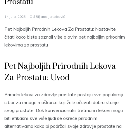
Prostatu
14 Jula, 2023
Od
Biljana Jakobović
Pet Najboljih Prirodnih Lekova Za Prostatu:
Nastavite
čitati kako biste saznali više o ovim pet najboljim prirodnim
lekovima za prostatu
Pet Najboljih Prirodnih Lekova
Za Prostatu: Uvod
Prirodni lekovi za zdravlje prostate postaju sve popularniji
izbor za mnoge muškarce koji žele očuvati dobro stanje
svog prostate. Dok konvencionalni tretmani i lekovi mogu
biti efikasni, sve više ljudi se okreće prirodnim
alternativama kako bi podržali svoje zdravlje prostate na