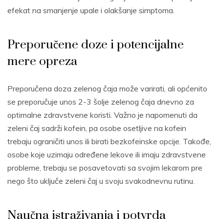
efekat na smanjenje upale i olakšanje simptoma.
Preporučene doze i potencijalne
mere opreza
Preporučena doza zelenog čaja može varirati, ali općenito
se preporučuje unos 2-3 šolje zelenog čaja dnevno za
optimalne zdravstvene koristi. Važno je napomenuti da
zeleni čaj sadrži kofein, pa osobe osetljive na kofein
trebaju ograničiti unos ili birati bezkofeinske opcije. Takođe,
osobe koje uzimaju određene lekove ili imaju zdravstvene
probleme, trebaju se posavetovati sa svojim lekarom pre
nego što uključe zeleni čaj u svoju svakodnevnu rutinu.
Naučna istraživanja i potvrda