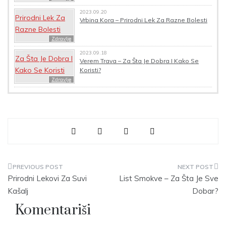
2023.09.20
Vrbina Kora – Prirodni Lek Za Razne Bolesti
Zdravlje
2023.09.18
Verem Trava – Za Šta Je Dobra I Kako Se
Koristi?
Zdravlje
Navigacija
Prirodni Lekovi Za Suvi
List Smokve – Za Šta Je Sve
članaka
Kašalj
Dobar?
Komentariši