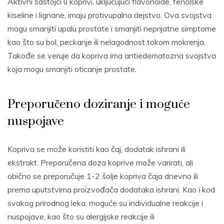
Aktivni sastojci u koprivi, uključujući flavonoide, fenolske
kiseline i lignane, imaju protivupalno dejstvo. Ova svojstva
mogu smanjiti upalu prostate i smanjiti neprijatne simptome
kao što su bol, peckanje ili nelagodnost tokom mokrenja.
Takođe se veruje da kopriva ima antiedematozna svojstva
koja mogu smanjiti oticanje prostate.
Preporučeno doziranje i moguće
nuspojave
Kopriva se može koristiti kao čaj, dodatak ishrani ili
ekstrakt. Preporučena doza koprive može varirati, ali
obično se preporučuje 1-2 šolje kopriva čaja dnevno ili
prema uputstvima proizvođača dodataka ishrani. Kao i kod
svakog prirodnog leka, moguće su individualne reakcije i
nuspojave, kao što su alergijske reakcije ili