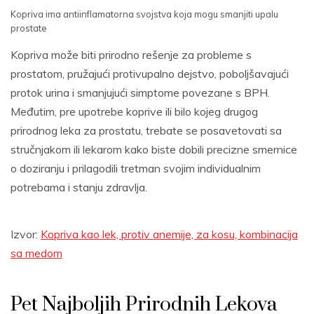
Kopriva ima antiinflamatorna svojstva koja mogu smanjiti upalu
prostate
Kopriva može biti prirodno rešenje za probleme s
prostatom, pružajući protivupalno dejstvo, poboljšavajući
protok urina i smanjujući simptome povezane s BPH.
Međutim, pre upotrebe koprive ili bilo kojeg drugog
prirodnog leka za prostatu, trebate se posavetovati sa
stručnjakom ili lekarom kako biste dobili precizne smernice
o doziranju i prilagodili tretman svojim individualnim
potrebama i stanju zdravlja.
Izvor:
Kopriva kao lek, protiv anemije, za kosu, kombinacija
sa medom
Pet Najboljih Prirodnih Lekova