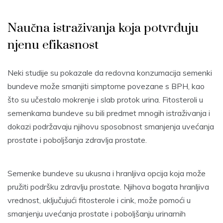
Naučna istraživanja koja potvrđuju
njenu efikasnost
Neki studije su pokazale da redovna konzumacija semenki
bundeve može smanjiti simptome povezane s BPH, kao
što su učestalo mokrenje i slab protok urina. Fitosteroli u
semenkama bundeve su bili predmet mnogih istraživanja i
dokazi podržavaju njihovu sposobnost smanjenja uvećanja
prostate i poboljšanja zdravlja prostate.
Semenke bundeve su ukusna i hranljiva opcija koja može
pružiti podršku zdravlju prostate. Njihova bogata hranljiva
vrednost, uključujući fitosterole i cink, može pomoći u
smanjenju uvećanja prostate i poboljšanju urinarnih