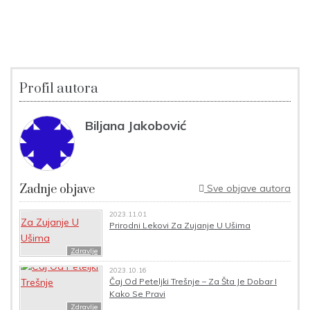
Profil autora
Biljana Jakobović
Zadnje objave
Sve objave autora
2023.11.01
Prirodni Lekovi Za Zujanje U Ušima
Zdravlje
2023.10.16
Čaj Od Peteljki Trešnje – Za Šta Je Dobar I
Kako Se Pravi
Zdravlje