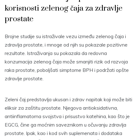
korisnosti zelenog čaja za zdravlje
prostate
Brojne studije su istraživale vezu između zelenog čaja i
zdravlja prostate, i mnoge od njih su pokazale pozitivne
rezultate. Istraživanja su pokazala da redovna
konzumacija zelenog čaja može smanjiti rizik od razvoja
raka prostate, poboljšati simptome BPH i podržati opšte
zdravlje prostate.
Zeleni čaj predstavlja ukusan i zdrav napitak koji može biti
eliksir za zaštitu prostate. Njegova antioksidativna,
antiinflamatorna svojstva i prisustvo katehina, kao što je
EGCG, čine ga moćnim saveznikom u očuvanju zdravlja
prostate. Ipak, kao i kod svih suplemenata i dodataka