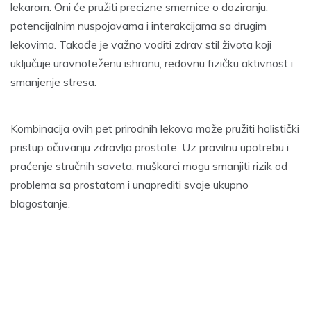
lekarom. Oni će pružiti precizne smernice o doziranju,
potencijalnim nuspojavama i interakcijama sa drugim
lekovima. Takođe je važno voditi zdrav stil života koji
uključuje uravnoteženu ishranu, redovnu fizičku aktivnost i
smanjenje stresa.
Kombinacija ovih pet prirodnih lekova može pružiti holistički
pristup očuvanju zdravlja prostate. Uz pravilnu upotrebu i
praćenje stručnih saveta, muškarci mogu smanjiti rizik od
problema sa prostatom i unaprediti svoje ukupno
blagostanje.