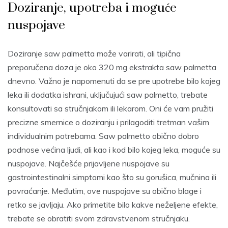
Doziranje, upotreba i moguće
nuspojave
Doziranje saw palmetta može varirati, ali tipična
preporučena doza je oko 320 mg ekstrakta saw palmetta
dnevno. Važno je napomenuti da se pre upotrebe bilo kojeg
leka ili dodatka ishrani, uključujući saw palmetto, trebate
konsultovati sa stručnjakom ili lekarom. Oni će vam pružiti
precizne smernice o doziranju i prilagoditi tretman vašim
individualnim potrebama. Saw palmetto obično dobro
podnose većina ljudi, ali kao i kod bilo kojeg leka, moguće su
nuspojave. Najčešće prijavljene nuspojave su
gastrointestinalni simptomi kao što su gorušica, mučnina ili
povraćanje. Međutim, ove nuspojave su obično blage i
retko se javljaju. Ako primetite bilo kakve neželjene efekte,
trebate se obratiti svom zdravstvenom stručnjaku.