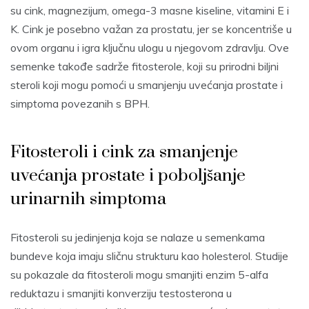
su cink, magnezijum, omega-3 masne kiseline, vitamini E i
K. Cink je posebno važan za prostatu, jer se koncentriše u
ovom organu i igra ključnu ulogu u njegovom zdravlju. Ove
semenke takođe sadrže fitosterole, koji su prirodni biljni
steroli koji mogu pomoći u smanjenju uvećanja prostate i
simptoma povezanih s BPH.
Fitosteroli i cink za smanjenje
uvećanja prostate i poboljšanje
urinarnih simptoma
Fitosteroli su jedinjenja koja se nalaze u semenkama
bundeve koja imaju sličnu strukturu kao holesterol. Studije
su pokazale da fitosteroli mogu smanjiti enzim 5-alfa
reduktazu i smanjiti konverziju testosterona u