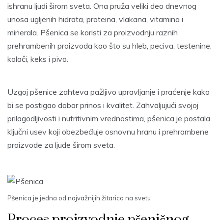
ishranu ljudi širom sveta. Ona pruža veliki deo dnevnog
unosa ugljenih hidrata, proteina, vlakana, vitamina i
minerala. Pšenica se koristi za proizvodnju raznih
prehrambenih proizvoda kao što su hleb, peciva, testenine,
kolači, keks i pivo.
Uzgoj pšenice zahteva pažljivo upravljanje i praćenje kako
bi se postigao dobar prinos i kvalitet. Zahvaljujući svojoj
prilagodljivosti i nutritivnim vrednostima, pšenica je postala
ključni usev koji obezbeđuje osnovnu hranu i prehrambene
proizvode za ljude širom sveta.
Pšenica je jedna od najvažnijih žitarica na svetu
Proces proizvodnje pšeničnog