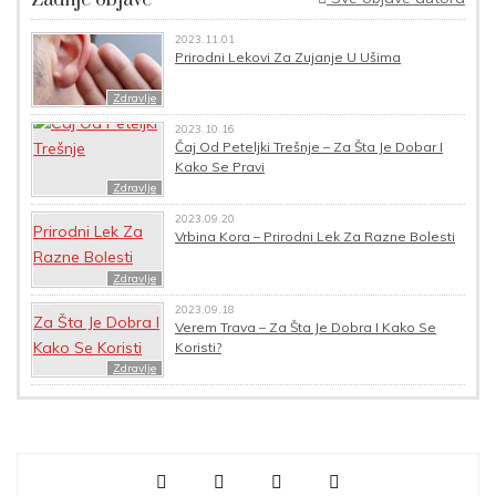
Zadnje objave
2023.11.01
Prirodni Lekovi Za Zujanje U Ušima
Zdravlje
2023.10.16
Čaj Od Peteljki Trešnje – Za Šta Je Dobar I
Kako Se Pravi
Zdravlje
2023.09.20
Vrbina Kora – Prirodni Lek Za Razne Bolesti
Zdravlje
2023.09.18
Verem Trava – Za Šta Je Dobra I Kako Se
Koristi?
Zdravlje