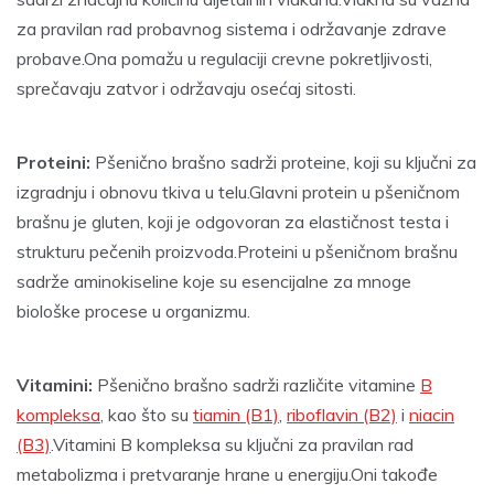
za pravilan rad probavnog sistema i održavanje zdrave
probave.Ona pomažu u regulaciji crevne pokretljivosti,
sprečavaju zatvor i održavaju osećaj sitosti.
Proteini:
Pšenično brašno sadrži proteine, koji su ključni za
izgradnju i obnovu tkiva u telu.Glavni protein u pšeničnom
brašnu je gluten, koji je odgovoran za elastičnost testa i
strukturu pečenih proizvoda.Proteini u pšeničnom brašnu
sadrže aminokiseline koje su esencijalne za mnoge
biološke procese u organizmu.
Vitamini:
Pšenično brašno sadrži različite vitamine
B
kompleksa
, kao što su
tiamin (B1)
,
riboflavin (B2)
i
niacin
(B3)
.Vitamini B kompleksa su ključni za pravilan rad
metabolizma i pretvaranje hrane u energiju.Oni takođe