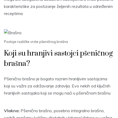
karakteristike za postizanje željenih rezultata u određenim
receptima.
Postoje različite vrste pšeničnog brašna
Koji su hranjivi sastojci pšeničnog
brašna?
Pšenično brašno je bogato raznim hranljivim sastojcima
koji su važni za održavanje zdravlja. Evo nekih od ključnih
hranljivih sastojaka koji se mogu naći u pšeničnom brašnu:
Vlakna:
Pšenično brašno, posebno integralno brašno,
sadrži značajnu količinu dijetalnih vlakana.Vlakna su važna