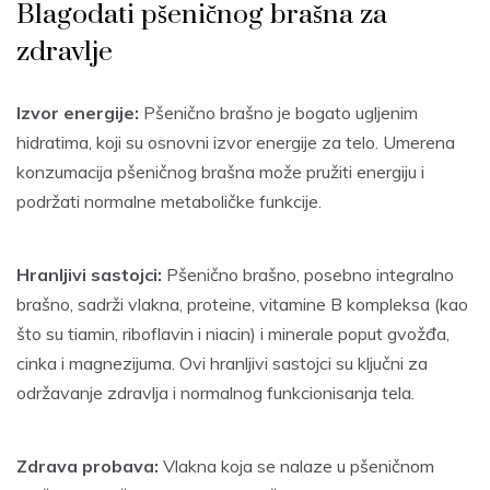
Blagodati pšeničnog brašna za
zdravlje
Izvor energije:
Pšenično brašno je bogato ugljenim
hidratima, koji su osnovni izvor energije za telo. Umerena
konzumacija pšeničnog brašna može pružiti energiju i
podržati normalne metaboličke funkcije.
Hranljivi sastojci:
Pšenično brašno, posebno integralno
brašno, sadrži vlakna, proteine, vitamine B kompleksa (kao
što su tiamin, riboflavin i niacin) i minerale poput gvožđa,
cinka i magnezijuma. Ovi hranljivi sastojci su ključni za
održavanje zdravlja i normalnog funkcionisanja tela.
Zdrava probava:
Vlakna koja se nalaze u pšeničnom