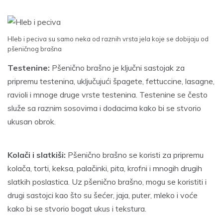
Hleb i peciva su samo neka od raznih vrsta jela koje se dobijaju od
pšeničnog brašna
Testenine:
Pšenično brašno je ključni sastojak za
pripremu testenina, uključujući špagete, fettuccine, lasagne,
ravioli i mnoge druge vrste testenina. Testenine se često
služe sa raznim sosovima i dodacima kako bi se stvorio
ukusan obrok.
Kolači i slatkiši:
Pšenično brašno se koristi za pripremu
kolača, torti, keksa, palačinki, pita, krofni i mnogih drugih
slatkih poslastica. Uz pšenično brašno, mogu se koristiti i
drugi sastojci kao što su šećer, jaja, puter, mleko i voće
kako bi se stvorio bogat ukus i tekstura.