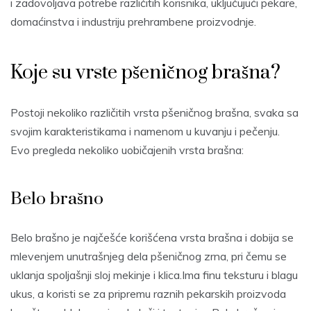
i zadovoljava potrebe različitih korisnika, uključujući pekare,
domaćinstva i industriju prehrambene proizvodnje.
Koje su vrste pšeničnog brašna?
Postoji nekoliko različitih vrsta pšeničnog brašna, svaka sa
svojim karakteristikama i namenom u kuvanju i pečenju.
Evo pregleda nekoliko uobičajenih vrsta brašna:
Belo brašno
Belo brašno je najčešće korišćena vrsta brašna i dobija se
mlevenjem unutrašnjeg dela pšeničnog zrna, pri čemu se
uklanja spoljašnji sloj mekinje i klica.Ima finu teksturu i blagu
ukus, a koristi se za pripremu raznih pekarskih proizvoda