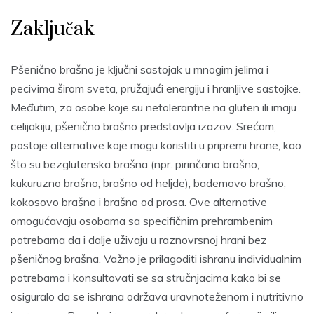
Zaključak
Pšenično brašno je ključni sastojak u mnogim jelima i
pecivima širom sveta, pružajući energiju i hranljive sastojke.
Međutim, za osobe koje su netolerantne na gluten ili imaju
celijakiju, pšenično brašno predstavlja izazov. Srećom,
postoje alternative koje mogu koristiti u pripremi hrane, kao
što su bezglutenska brašna (npr. pirinčano brašno,
kukuruzno brašno, brašno od heljde), bademovo brašno,
kokosovo brašno i brašno od prosa. Ove alternative
omogućavaju osobama sa specifičnim prehrambenim
potrebama da i dalje uživaju u raznovrsnoj hrani bez
pšeničnog brašna. Važno je prilagoditi ishranu individualnim
potrebama i konsultovati se sa stručnjacima kako bi se
osiguralo da se ishrana održava uravnoteženom i nutritivno