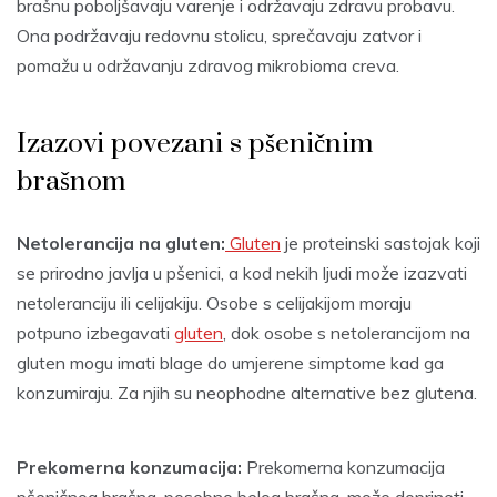
brašnu poboljšavaju varenje i održavaju zdravu probavu.
Ona podržavaju redovnu stolicu, sprečavaju zatvor i
pomažu u održavanju zdravog mikrobioma creva.
Izazovi povezani s pšeničnim
brašnom
Netolerancija na gluten:
Gluten
je proteinski sastojak koji
se prirodno javlja u pšenici, a kod nekih ljudi može izazvati
netoleranciju ili celijakiju. Osobe s celijakijom moraju
potpuno izbegavati
gluten
, dok osobe s netolerancijom na
gluten mogu imati blage do umjerene simptome kad ga
konzumiraju. Za njih su neophodne alternative bez glutena.
Prekomerna konzumacija:
Prekomerna konzumacija
pšeničnog brašna, posebno belog brašna, može doprineti