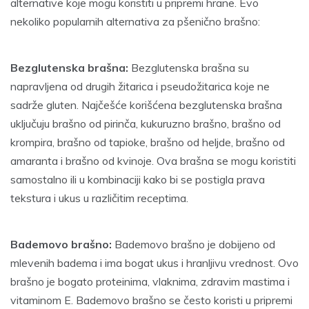
alternative koje mogu koristiti u pripremi hrane. Evo
nekoliko popularnih alternativa za pšenično brašno:
Bezglutenska brašna:
Bezglutenska brašna su
napravljena od drugih žitarica i pseudožitarica koje ne
sadrže gluten. Najčešće korišćena bezglutenska brašna
uključuju brašno od pirinča, kukuruzno brašno, brašno od
krompira, brašno od tapioke, brašno od heljde, brašno od
amaranta i brašno od kvinoje. Ova brašna se mogu koristiti
samostalno ili u kombinaciji kako bi se postigla prava
tekstura i ukus u različitim receptima.
Bademovo brašno:
Bademovo brašno je dobijeno od
mlevenih badema i ima bogat ukus i hranljivu vrednost. Ovo
brašno je bogato proteinima, vlaknima, zdravim mastima i
vitaminom E. Bademovo brašno se često koristi u pripremi