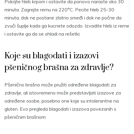
Pokrijte hleb krpom i ostavite da ponovo naraste oko 30
minuta. Zagrejte rernu na 220°C. Pecite hleb 25-30
minuta, dok ne postane zlatno smeđi i dok ne počne da
zvuči šuplje kada ga kucnete odozdo. Izvadite hleb iz rerne
i ostavite ga da se ohladi na rešetki.
Koje su blagodati i izazovi
pšeničnog brašna za zdravlje?
Pšenično brašno može pružiti određene blagodati za
zdravlje, ali istovremeno može predstavljati izazove za
određene osobe, posebno one koje su intolerantne na
gluten. Evo pregleda blagodati i izazova povezanih s
pšeničnim brašnom: