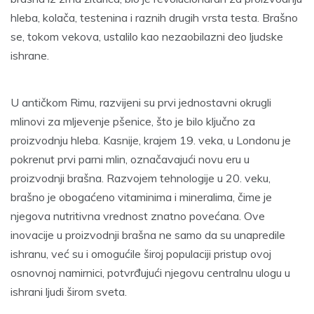
hleba, kolača, testenina i raznih drugih vrsta testa. Brašno
se, tokom vekova, ustalilo kao nezaobilazni deo ljudske
ishrane.
U antičkom Rimu, razvijeni su prvi jednostavni okrugli
mlinovi za mljevenje pšenice, što je bilo ključno za
proizvodnju hleba. Kasnije, krajem 19. veka, u Londonu je
pokrenut prvi parni mlin, označavajući novu eru u
proizvodnji brašna. Razvojem tehnologije u 20. veku,
brašno je obogaćeno vitaminima i mineralima, čime je
njegova nutritivna vrednost znatno povećana. Ove
inovacije u proizvodnji brašna ne samo da su unapredile
ishranu, već su i omogućile široj populaciji pristup ovoj
osnovnoj namirnici, potvrđujući njegovu centralnu ulogu u
ishrani ljudi širom sveta.