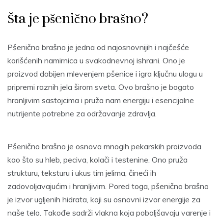
Šta je pšenično brašno?
Pšenično brašno je jedna od najosnovnijih i najčešće
korišćenih namirnica u svakodnevnoj ishrani. Ono je
proizvod dobijen mlevenjem pšenice i igra ključnu ulogu u
pripremi raznih jela širom sveta. Ovo brašno je bogato
hranljivim sastojcima i pruža nam energiju i esencijalne
nutrijente potrebne za održavanje zdravlja.
Pšenično brašno je osnova mnogih pekarskih proizvoda
kao što su hleb, peciva, kolači i testenine. Ono pruža
strukturu, teksturu i ukus tim jelima, čineći ih
zadovoljavajućim i hranljivim. Pored toga, pšenično brašno
je izvor ugljenih hidrata, koji su osnovni izvor energije za
naše telo. Takođe sadrži vlakna koja poboljšavaju varenje i