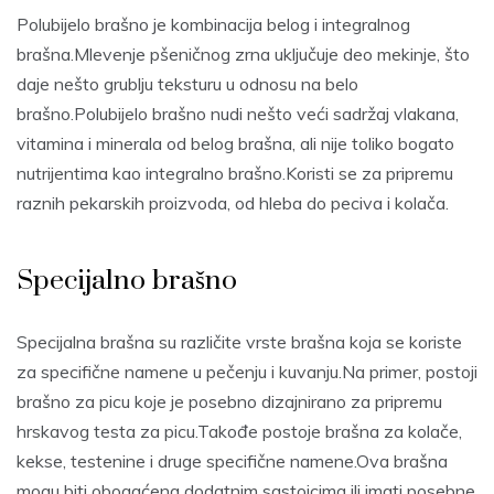
Polubijelo brašno je kombinacija belog i integralnog
brašna.Mlevenje pšeničnog zrna uključuje deo mekinje, što
daje nešto grublju teksturu u odnosu na belo
brašno.Polubijelo brašno nudi nešto veći sadržaj vlakana,
vitamina i minerala od belog brašna, ali nije toliko bogato
nutrijentima kao integralno brašno.Koristi se za pripremu
raznih pekarskih proizvoda, od hleba do peciva i kolača.
Specijalno brašno
Specijalna brašna su različite vrste brašna koja se koriste
za specifične namene u pečenju i kuvanju.Na primer, postoji
brašno za picu koje je posebno dizajnirano za pripremu
hrskavog testa za picu.Takođe postoje brašna za kolače,
kekse, testenine i druge specifične namene.Ova brašna
mogu biti obogaćena dodatnim sastojcima ili imati posebne