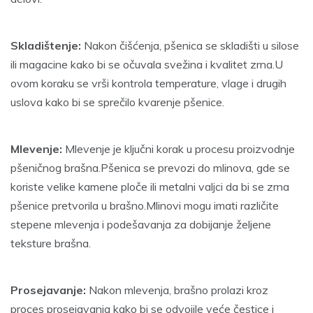
Skladištenje:
Nakon čišćenja, pšenica se skladišti u silose
ili magacine kako bi se očuvala svežina i kvalitet zrna.U
ovom koraku se vrši kontrola temperature, vlage i drugih
uslova kako bi se sprečilo kvarenje pšenice.
Mlevenje:
Mlevenje je ključni korak u procesu proizvodnje
pšeničnog brašna.Pšenica se prevozi do mlinova, gde se
koriste velike kamene ploče ili metalni valjci da bi se zrna
pšenice pretvorila u brašno.Mlinovi mogu imati različite
stepene mlevenja i podešavanja za dobijanje željene
teksture brašna.
Prosejavanje:
Nakon mlevenja, brašno prolazi kroz
proces prosejavanja kako bi se odvojile veće čestice i