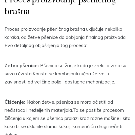
brašna
Proces proizvodnje pšeničnog brašna uključuje nekoliko
koraka, od žetve pšenice do dobijanja finalnog proizvoda.
Evo detaljnog objašnjenja tog procesa:
Žetva pšenice:
Pšenica se žanje kada je zrela, a zrna su
suva i čvrsta.Koriste se kombajni ili ručna žetva, u
zavisnosti od veličine polja i dostupne mehanizacije.
Čišćenje:
Nakon žetve, pšenica se mora očistiti od
nečistoća i neželjenih materijala.To se postiže procesom
čišćenja u kojem se pšenica prolazi kroz razne mašine i sita
kako bi se uklonile slama, kukolj, kamenčići i drugi nečisti
delovi.