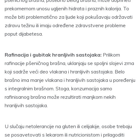
prekomernom unosu ugljenih hidrata i praznih kalorija. To
može biti problematično za ljude koji pokušavaju održavati
zdravu težinu ili imaju određene zdravstvene probleme
poput dijabetesa.
Rafinacija i gubitak hranljivih sastojaka:
Prilikom
rafinacije pšeničnog brašna, uklanjaju se spoljni slojevi zrna
koji sadrže veći deo vlakana i hranljivih sastojaka. Belo
brašno ima manje vlakana i hranljivih sastojaka u poređenju
s integralnim brašnom. Stoga, konzumacija samo
rafinisanog brašna može rezultirati manjkom nekih
hranljivih sastojaka.
U slučaju netolerancije na gluten ili celijakije, osobe trebaju
se posavetovati s lekarom ili nutricionistom i prilagoditi