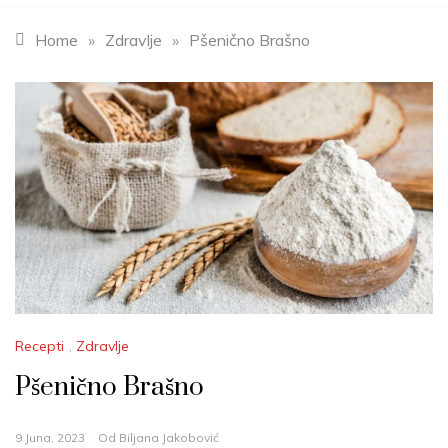
Home
»
Zdravlje
»
Pšenično Brašno
Recepti
,
Zdravlje
Pšenično Brašno
9 Juna, 2023
Od
Biljana Jakobović