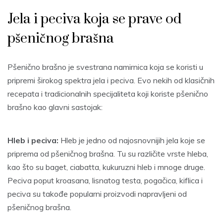
Jela i peciva koja se prave od
pšeničnog brašna
Pšenično brašno je svestrana namirnica koja se koristi u
pripremi širokog spektra jela i peciva. Evo nekih od klasičnih
recepata i tradicionalnih specijaliteta koji koriste pšenično
brašno kao glavni sastojak:
Hleb i peciva:
Hleb je jedno od najosnovnijih jela koje se
priprema od pšeničnog brašna. Tu su različite vrste hleba,
kao što su baget, ciabatta, kukuruzni hleb i mnoge druge.
Peciva poput kroasana, lisnatog testa, pogačica, kiflica i
peciva su takođe popularni proizvodi napravljeni od
pšeničnog brašna.