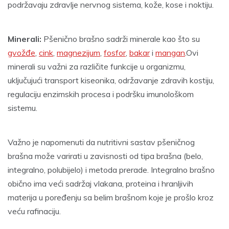
podržavaju zdravlje nervnog sistema, kože, kose i noktiju.
Minerali:
Pšenično brašno sadrži minerale kao što su
gvožđe
,
cink
,
magnezijum
,
fosfor
,
bakar
i
mangan
.Ovi
minerali su važni za različite funkcije u organizmu,
uključujući transport kiseonika, održavanje zdravih kostiju,
regulaciju enzimskih procesa i podršku imunološkom
sistemu.
Važno je napomenuti da nutritivni sastav pšeničnog
brašna može varirati u zavisnosti od tipa brašna (belo,
integralno, polubijelo) i metoda prerade. Integralno brašno
obično ima veći sadržaj vlakana, proteina i hranljivih
materija u poređenju sa belim brašnom koje je prošlo kroz
veću rafinaciju.