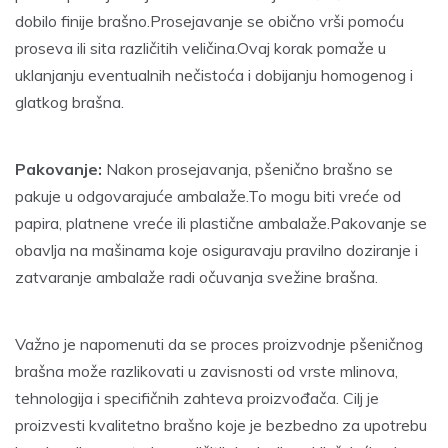
dobilo finije brašno.Prosejavanje se obično vrši pomoću
proseva ili sita različitih veličina.Ovaj korak pomaže u
uklanjanju eventualnih nečistoća i dobijanju homogenog i
glatkog brašna.
Pakovanje:
Nakon prosejavanja, pšenično brašno se
pakuje u odgovarajuće ambalaže.To mogu biti vreće od
papira, platnene vreće ili plastične ambalaže.Pakovanje se
obavlja na mašinama koje osiguravaju pravilno doziranje i
zatvaranje ambalaže radi očuvanja svežine brašna.
Važno je napomenuti da se proces proizvodnje pšeničnog
brašna može razlikovati u zavisnosti od vrste mlinova,
tehnologija i specifičnih zahteva proizvođača. Cilj je
proizvesti kvalitetno brašno koje je bezbedno za upotrebu