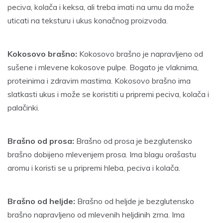
peciva, kolača i keksa, ali treba imati na umu da može
uticati na teksturu i ukus konačnog proizvoda.
Kokosovo brašno:
Kokosovo brašno je napravljeno od
sušene i mlevene kokosove pulpe. Bogato je vlaknima,
proteinima i zdravim mastima. Kokosovo brašno ima
slatkasti ukus i može se koristiti u pripremi peciva, kolača i
palačinki.
Brašno od prosa:
Brašno od prosa je bezglutensko
brašno dobijeno mlevenjem prosa. Ima blagu orašastu
aromu i koristi se u pripremi hleba, peciva i kolača.
Brašno od heljde:
Brašno od heljde je bezglutensko
brašno napravljeno od mlevenih heljdinih zrna. Ima