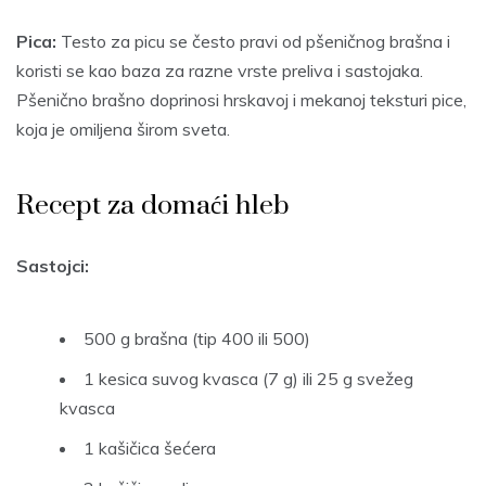
Pica:
Testo za picu se često pravi od pšeničnog brašna i
koristi se kao baza za razne vrste preliva i sastojaka.
Pšenično brašno doprinosi hrskavoj i mekanoj teksturi pice,
koja je omiljena širom sveta.
Recept za domaći hleb
Sastojci:
500 g brašna (tip 400 ili 500)
1 kesica suvog kvasca (7 g) ili 25 g svežeg
kvasca
1 kašičica šećera