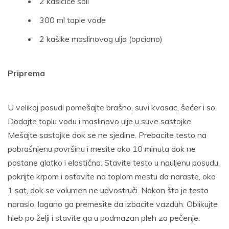
2 kašičice soli
300 ml tople vode
2 kašike maslinovog ulja (opciono)
Priprema
U velikoj posudi pomešajte brašno, suvi kvasac, šećer i so.
Dodajte toplu vodu i maslinovo ulje u suve sastojke.
Mešajte sastojke dok se ne sjedine. Prebacite testo na
pobrašnjenu površinu i mesite oko 10 minuta dok ne
postane glatko i elastično. Stavite testo u nauljenu posudu,
pokrijte krpom i ostavite na toplom mestu da naraste, oko
1 sat, dok se volumen ne udvostruči. Nakon što je testo
naraslo, lagano ga premesite da izbacite vazduh. Oblikujte
hleb po želji i stavite ga u podmazan pleh za pečenje.