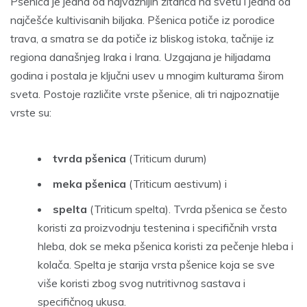
Pšenica je jedna od najvažnijih žitarica na svetu i jedna od
najčešće kultivisanih biljaka.
Pšenica potiče iz porodice
trava, a smatra se da potiče iz bliskog istoka, tačnije iz
regiona današnjeg Iraka i Irana. Uzgajana je hiljadama
godina i postala je ključni usev u mnogim kulturama širom
sveta.
Postoje različite vrste pšenice, ali tri najpoznatije
vrste su:
tvrda pšenica
(Triticum durum)
meka pšenica
(Triticum aestivum) i
spelta
(Triticum spelta). Tvrda pšenica se često
koristi za proizvodnju testenina i specifičnih vrsta
hleba, dok se meka pšenica koristi za pečenje hleba i
kolača. Spelta je starija vrsta pšenice koja se sve
više koristi zbog svog nutritivnog sastava i
specifičnog ukusa.