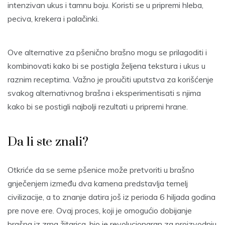
intenzivan ukus i tamnu boju. Koristi se u pripremi hleba,
peciva, krekera i palačinki.
Ove alternative za pšenično brašno mogu se prilagoditi i
kombinovati kako bi se postigla željena tekstura i ukus u
raznim receptima. Važno je proučiti uputstva za korišćenje
svakog alternativnog brašna i eksperimentisati s njima
kako bi se postigli najbolji rezultati u pripremi hrane.
Da li ste znali?
Otkriće da se seme pšenice može pretvoriti u brašno
gnječenjem između dva kamena predstavlja temelj
civilizacije, a to znanje datira još iz perioda 6 hiljada godina
pre nove ere. Ovaj proces, koji je omogućio dobijanje
brašna iz zrna žitarica, bio je revolucionaran za proizvodnju