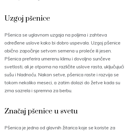
Uzgoj pšenice
Pšenica se uglavnom uzgaja na poljima i zahteva
određene uslove kako bi dobro uspevala. Uzgoj pšenice
obično započinje setvom semena u proleće ili jesen.
Pšenica preferira umerenu klimu i dovoljno sunčeve
svetlosti, ali je otporna na različite uslove rasta, uključujući
sušu i hladnoću. Nakon setve, pšenica raste i razvija se
tokom nekoliko meseci, a zatim dolazi do žetve kada su
zrna sazrela i spremna za berbu.
Značaj pšenice u svetu
Pšenica je jedna od glavnih žitarica koje se koriste za