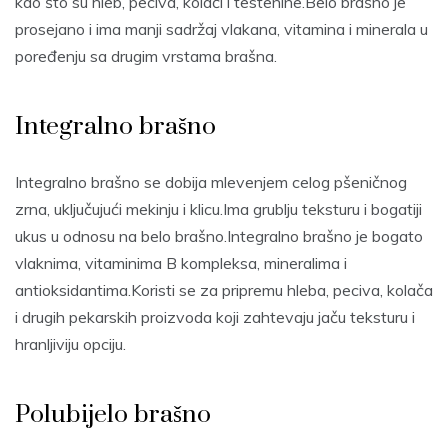
kao što su hleb, peciva, kolači i testenine.Belo brašno je
prosejano i ima manji sadržaj vlakana, vitamina i minerala u
poređenju sa drugim vrstama brašna.
Integralno brašno
Integralno brašno se dobija mlevenjem celog pšeničnog
zrna, uključujući mekinju i klicu.Ima grublju teksturu i bogatiji
ukus u odnosu na belo brašno.Integralno brašno je bogato
vlaknima, vitaminima B kompleksa, mineralima i
antioksidantima.Koristi se za pripremu hleba, peciva, kolača
i drugih pekarskih proizvoda koji zahtevaju jaču teksturu i
hranljiviju opciju.
Polubijelo brašno